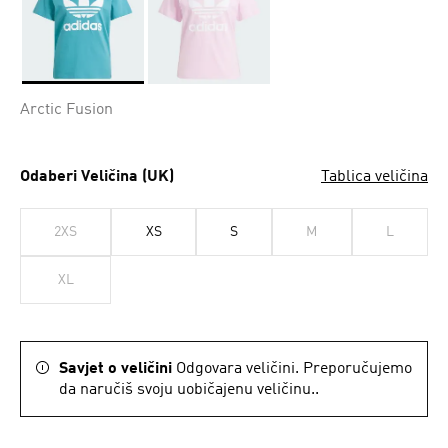
Da
Arctic Fusion
Odaberi Veličina (UK)
Tablica veličina
2XS
XS
S
M
L
XL
Savjet o veličini
Odgovara veličini. Preporučujemo
da naručiš svoju uobičajenu veličinu..