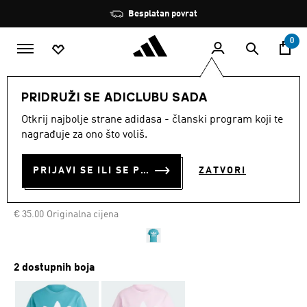
Preskoči na glavni sadržaj
Zaustavi
Besplatan povrat
rotaciju
0
ŽENE
Odjeća
PRIDRUŽI SE ADICLUBU SADA
Otkrij najbolje strane adidasa - članski program koji te
MAJICA ADICOLOR
nagrađuje za ono što voliš.
CLASSICS TREFOIL
PRIJAVI SE ILI SE PRIDRUŽI SADA
ZATVORI
€ 17.50
€
17.50
Posljednja najniža cijena
Cijena umanjena od
za
€ 35.00
Originalna cijena
2 dostupnih boja