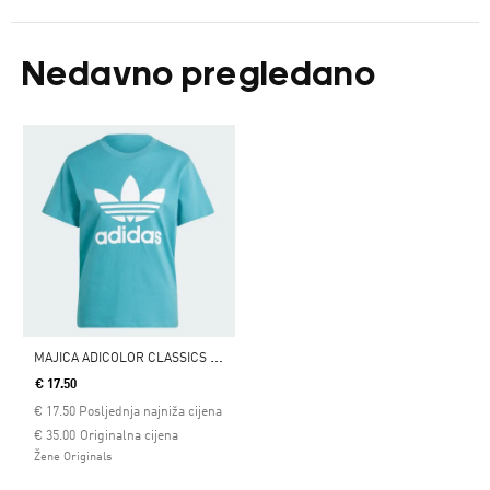
Nedavno pregledano
M
AJICA ADICOLOR CLASSICS TREFOIL
€ 17.50
€
17.50
Posljednja najniža cijena
Cijena umanjena od
za
€ 35.00
Originalna cijena
Žene Originals