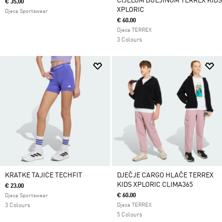
CIJELOM DULJINOM TERREX KIDS
€ 35.00
XPLORIC
Djeca Sportswear
€ 60.00
Djeca TERREX
3 Colours
KRATKE TAJICE TECHFIT
DJEČJE CARGO HLAČE TERREX
KIDS XPLORIC CLIMA365
€ 23.00
€ 60.00
Djeca Sportswear
3 Colours
Djeca TERREX
5 Colours