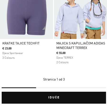
KRATKE TAJICE TECHFIT
MAJICA S KAPULJAČOM ADIDAS
MINECRAFT TERREX
€ 23.00
€ 55.00
Djeca Sportswear
3 Colours
Djeca TERREX
2 Colours
Stranica
1 od 3
IDUĆE