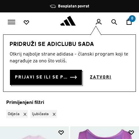
Preskoči na glavni sadržaj
Zaustavi
Besplatan povrat
rotaciju
0
DJECA
Djevojcice
Odjeća
PRIDRUŽI SE ADICLUBU SADA
ODJEĆA · LJUBIČASTA
·
Otkrij najbolje strane adidasa - članski program koji te
nagrađuje za ono što voliš.
ODJEĆA ZA DJEVOJČICE
(71)
PRIJAVI SE ILI SE PRIDRUŽI SADA
ZATVORI
Filtriraj
Velike Slike
Primijenjeni filtri
Ukloni filter Trenutno filtrirano prema KATEGORIJA PROIZVODA: Od
Ukloni filter Trenutno filtrirano prema BOJA: ljubič
Odjeća
ljubičasta