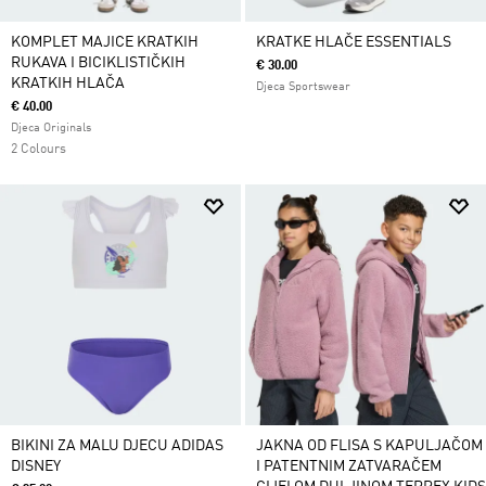
KOMPLET MAJICE KRATKIH
KRATKE HLAČE ESSENTIALS
RUKAVA I BICIKLISTIČKIH
€ 30.00
KRATKIH HLAČA
Djeca Sportswear
€ 40.00
Djeca Originals
2 Colours
BIKINI ZA MALU DJECU ADIDAS
JAKNA OD FLISA S KAPULJAČOM
DISNEY
I PATENTNIM ZATVARAČEM