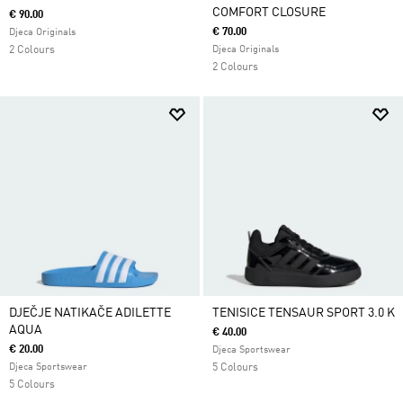
COMFORT CLOSURE
€ 90.00
€ 70.00
Djeca Originals
2 Colours
Djeca Originals
2 Colours
DJEČJE NATIKAČE ADILETTE
TENISICE TENSAUR SPORT 3.0 K
AQUA
€ 40.00
€ 20.00
Djeca Sportswear
Djeca Sportswear
5 Colours
5 Colours