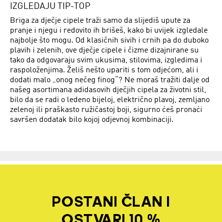
IZGLEDAJU TIP-TOP
Briga za dječje cipele traži samo da slijediš upute za
pranje i njegu i redovito ih brišeš, kako bi uvijek izgledale
najbolje što mogu. Od klasičnih sivih i crnih pa do duboko
plavih i zelenih, ove dječje cipele i čizme dizajnirane su
tako da odgovaraju svim ukusima, stilovima, izgledima i
raspoloženjima. Želiš nešto upariti s tom odjećom, ali i
dodati malo „onog nečeg finog“? Ne moraš tražiti dalje od
našeg asortimana adidasovih dječjih cipela za životni stil,
bilo da se radi o ledeno bijeloj, električno plavoj, zemljano
zelenoj ili praškasto ružičastoj boji, sigurno ćeš pronaći
savršen dodatak bilo kojoj odjevnoj kombinaciji.
POSTANI ČLAN I
OSTVARI 10 %