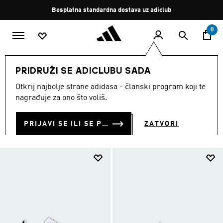
Preskoči na glavni sadržaj
Zaustavi
Besplatna standardna dostava uz adiclub
rotaciju
0
DJECA
Obuća
PRIDRUŽI SE ADICLUBU SADA
OBUĆA ZA DJECU
Otkrij najbolje strane adidasa - članski program koji te
(943)
nagrađuje za ono što voliš.
Filtriraj
Velike Slike
PRIJAVI SE ILI SE PRIDRUŽI SADA
ZATVORI