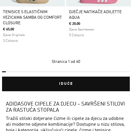
TENISICE S ELASTIČNIM
DJEČJE NATIKAČE ADILETTE
VEZICAMA SAMBA OG COMFORT
AQUA
CLOSURE
€ 20.00
€ 65.00
Djeca Sportswear
Djeca Originals
5 Colours
3 Colours
Stranica
1 od 40
IDUĆE
ADIDASOVE CIPELE ZA DJECU – SAVRŠENI STILOVI
ZA RASTUĆA STOPALA
Tražiš stilski dotjerane čizme ili cipele za djecu za udobne
ali moderne odjevne kombinacije? Dostupne u nizu stilova,
boja i kategorija, uključujući cipele, čizme i tenisice,