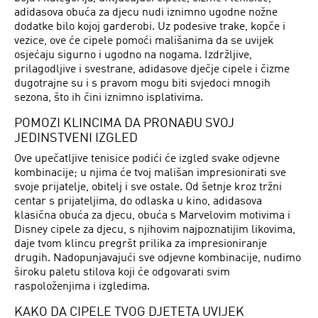
adidasova obuća za djecu nudi iznimno ugodne nožne
dodatke bilo kojoj garderobi. Uz podesive trake, kopče i
vezice, ove će cipele pomoći mališanima da se uvijek
osjećaju sigurno i ugodno na nogama. Izdržljive,
prilagodljive i svestrane, adidasove dječje cipele i čizme
dugotrajne su i s pravom mogu biti svjedoci mnogih
sezona, što ih čini iznimno isplativima.
POMOZI KLINCIMA DA PRONAĐU SVOJ
JEDINSTVENI IZGLED
Ove upečatljive tenisice podići će izgled svake odjevne
kombinacije; u njima će tvoj mališan impresionirati sve
svoje prijatelje, obitelj i sve ostale. Od šetnje kroz tržni
centar s prijateljima, do odlaska u kino, adidasova
klasična obuća za djecu, obuća s Marvelovim motivima i
Disney cipele za djecu, s njihovim najpoznatijim likovima,
daje tvom klincu pregršt prilika za impresioniranje
drugih. Nadopunjavajući sve odjevne kombinacije, nudimo
široku paletu stilova koji će odgovarati svim
raspoloženjima i izgledima.
KAKO DA CIPELE TVOG DJETETA UVIJEK