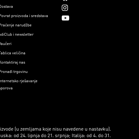
Dostava
Povrat proizvoda i sredstava
Praćenje narudžbe
adiClub i newsletter
Vaučeri
Tablica veličina
Kontaktiraj nas
Pronađi trgovinu
Internetsko rješavanje
sporova
roizvode (u zemljama koje nisu navedene u nastavku).
a: od 24. lipnja do 21. srpnja; Italija: od 4. do 31.