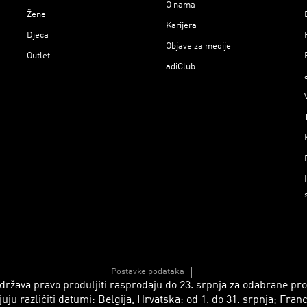
O nama
Žene
Karijera
Djeca
Objave za medije
Outlet
adiClub
Postavke podataka
 zadržava pravo produljiti rasprodaju do 23. srpnja za odabrane p
azličiti datumi: Belgija, Hrvatska: od 1. do 31. srpnja; Francusk