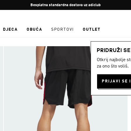
Zaustavi
Besplatna standardna dostava uz adiclub
rotaciju
DJECA
OBUĆA
SPORTOVI
OUTLET
PRIDRUŽI S
Otkrij najbolje 
za ono što voliš.