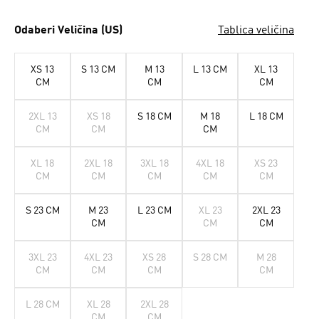
Odaberi Veličina (US)
Tablica veličina
XS 13
S 13 CM
M 13
L 13 CM
XL 13
CM
CM
CM
2XL 13
XS 18
S 18 CM
M 18
L 18 CM
CM
CM
CM
XL 18
2XL 18
3XL 18
4XL 18
XS 23
CM
CM
CM
CM
CM
S 23 CM
M 23
L 23 CM
XL 23
2XL 23
CM
CM
CM
3XL 23
4XL 23
XS 28
S 28 CM
M 28
CM
CM
CM
CM
L 28 CM
XL 28
2XL 28
CM
CM