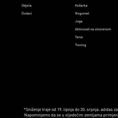
Odjeća
Košarka
Dodaci
Nogomet
Joga
Aktivnosti na otvorenom
Tenis
Trening
*Sniženje traje od 19. lipnja do 20. srpnja. adidas
Napominjemo da se u sljedećim zemljama primjenjuju r