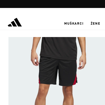
Preskoči na glavni sadržaj
MUŠKARCI
ŽENE