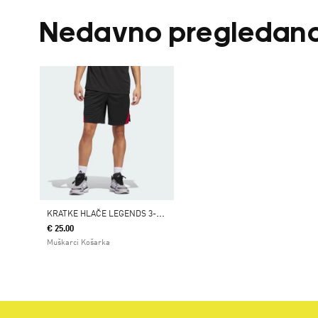
Nedavno pregledan
K
RATKE HLAČE LEGENDS 3-STRIPES BASKETBALL
€ 25.00
Muškarci Košarka