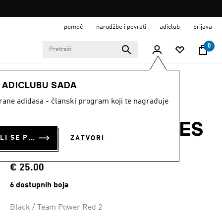
pomoć
narudžbe i povrati
adiclub
prijava
0
MUŠKARCI
Odjeća
E ADICLUBU SADA
strane adidasa - članski program koji te nagrađuje
KRATKE HLAČE
LEGENDS 3-STRIPES
PRIJAVI SE ILI SE PRIDRUŽI SADA
ZATVORI
BASKETBALL
€ 25.00
6 dostupnih boja
Black / Team Power Red 2