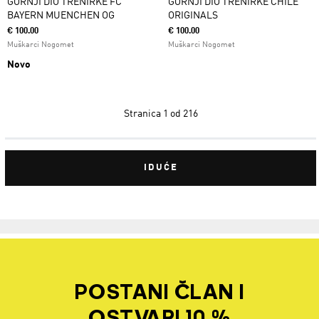
GORNJI DIO TRENIRKE FC
GORNJI DIO TRENIRKE CHILE
BAYERN MUENCHEN OG
ORIGINALS
€ 100.00
€ 100.00
Muškarci Nogomet
Muškarci Nogomet
Novo
Stranica
1 od 216
IDUĆE
POSTANI ČLAN I