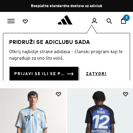
Preskoči na glavni sadržaj
Zaustavi
Besplatna standardna dostava uz adiclub
rotaciju
0
MUŠKARCI
Odjeća
PRIDRUŽI SE ADICLUBU SADA
ODJEĆA
Otkrij najbolje strane adidasa - članski program koji te
(5163)
nagrađuje za ono što voliš.
Filtriraj
Velike Slike
PRIJAVI SE ILI SE PRIDRUŽI SADA
ZATVORI