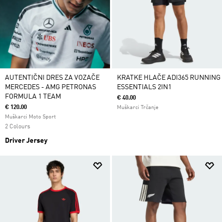
AUTENTIČNI DRES ZA VOZAČE
KRATKE HLAČE ADI365 RUNNING
MERCEDES - AMG PETRONAS
ESSENTIALS 2IN1
FORMULA 1 TEAM
€ 40.00
€ 120.00
Muškarci Trčanje
Muškarci Moto Sport
2 Colours
Driver Jersey