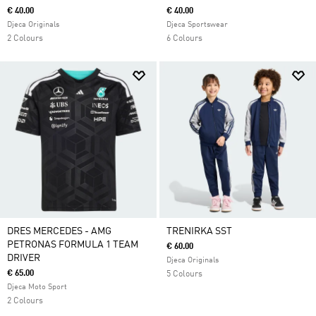
€ 40.00
€ 40.00
Djeca Originals
Djeca Sportswear
2 Colours
6 Colours
DRES MERCEDES - AMG
TRENIRKA SST
PETRONAS FORMULA 1 TEAM
€ 60.00
DRIVER
Djeca Originals
€ 65.00
5 Colours
Djeca Moto Sport
2 Colours