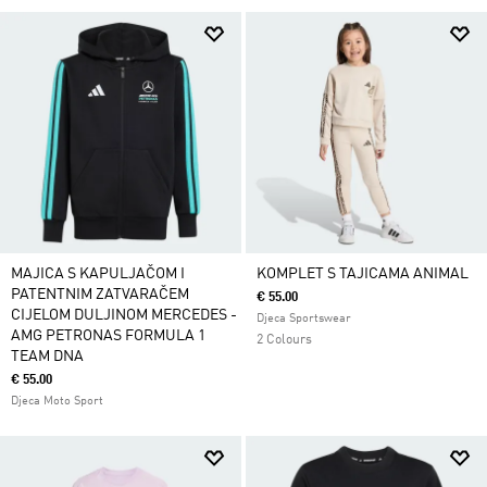
MAJICA S KAPULJAČOM I
KOMPLET S TAJICAMA ANIMAL
PATENTNIM ZATVARAČEM
€ 55.00
CIJELOM DULJINOM MERCEDES -
Djeca Sportswear
AMG PETRONAS FORMULA 1
2 Colours
TEAM DNA
€ 55.00
Djeca Moto Sport