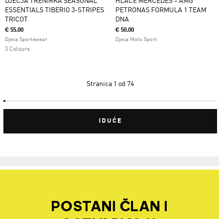
DJEČJA TRENIRKA SEASONAL
HLAČE MERCEDES – AMG
ESSENTIALS TIBERIO 3-STRIPES
PETRONAS FORMULA 1 TEAM
TRICOT
DNA
€ 55.00
€ 50.00
Djeca Sportswear
Djeca Moto Sport
3 Colours
Stranica
1 od 74
IDUĆE
POSTANI ČLAN I