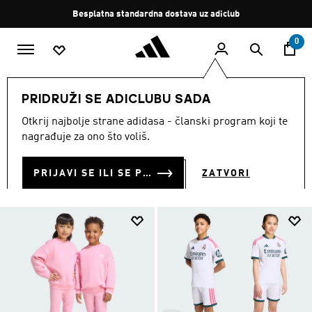
Preskoči na glavni sadržaj
Zaustavi
Besplatna standardna dostava uz adiclub
rotaciju
0
DJECA
Odjeća
PRIDRUŽI SE ADICLUBU SADA
ODJEĆA ZA DJECU
Otkrij najbolje strane adidasa - članski program koji te
(1773)
nagrađuje za ono što voliš.
Filtriraj
Velike Slike
PRIJAVI SE ILI SE PRIDRUŽI SADA
ZATVORI