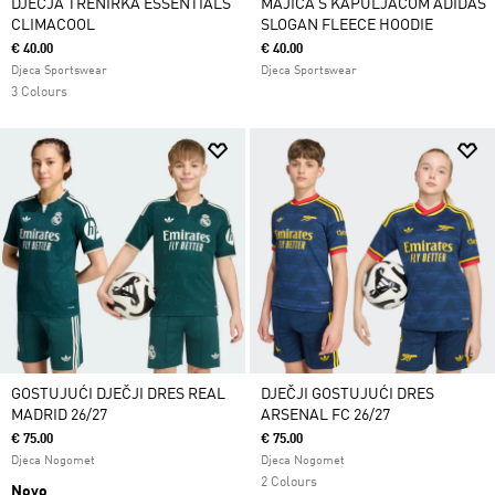
DJEČJA TRENIRKA ESSENTIALS
MAJICA S KAPULJAČOM ADIDAS
CLIMACOOL
SLOGAN FLEECE HOODIE
€ 40.00
€ 40.00
Djeca Sportswear
Djeca Sportswear
3 Colours
GOSTUJUĆI DJEČJI DRES REAL
DJEČJI GOSTUJUĆI DRES
MADRID 26/27
ARSENAL FC 26/27
€ 75.00
€ 75.00
Djeca Nogomet
Djeca Nogomet
2 Colours
Novo