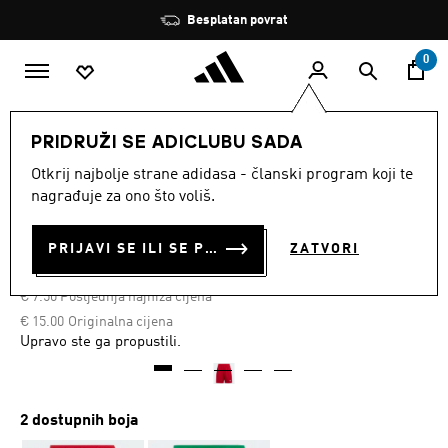
Preskoči na glavni sadržaj
Zaustavi
Besplatan povrat
rotaciju
0
DJECA
Odjeća
PRIDRUŽI SE ADICLUBU SADA
Otkrij najbolje strane adidasa - članski program koji te
Rasprodano
nagrađuje za ono što voliš.
KRATKE HLAČE ENTRADA 22
PRIJAVI SE ILI SE PRIDRUŽI SADA
ZATVORI
€ 7.50
€
7.50
Posljednja najniža cijena
Cijena umanjena od
za
€ 15.00
Originalna cijena
Upravo ste ga propustili.
2 dostupnih boja