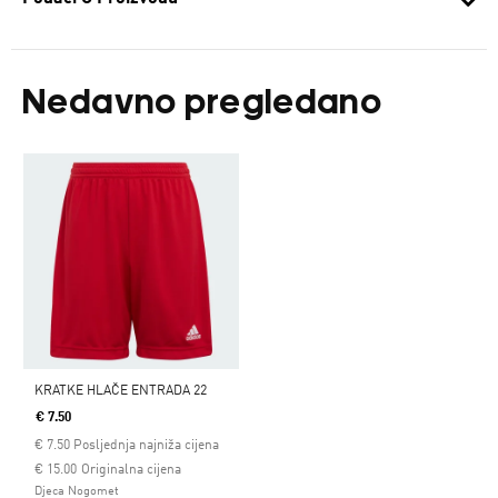
Nedavno pregledano
KRATKE HLAČE ENTRADA 22
€ 7.50
€
7.50
Posljednja najniža cijena
Cijena umanjena od
za
€ 15.00
Originalna cijena
Djeca Nogomet