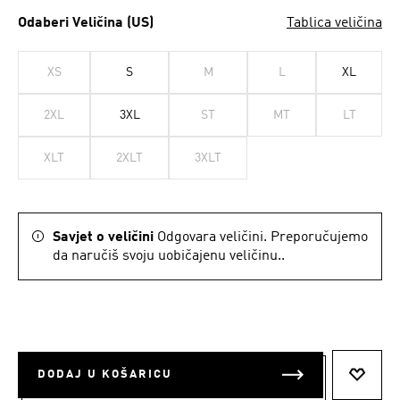
Odaberi Veličina (US)
Tablica veličina
XS
S
M
L
XL
2XL
3XL
ST
MT
LT
XLT
2XLT
3XLT
Savjet o veličini
Odgovara veličini. Preporučujemo
da naručiš svoju uobičajenu veličinu..
DODAJ U KOŠARICU
DODAJ