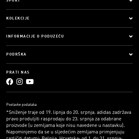
SPORT
KOLEKCIJE
INFORMACIJE O PODUZEĆU
PODRŠKA
PRATI NAS
Postavke podataka
*Sniženje traje od 19. lipnja do 20. srpnja. adidas zadržava
pravo produljiti rasprodaju do 23. srpnja za odabrane
proizvode (u zemljama koje nisu navedene u nastavku).
Napominjemo da se u sljedećim zemljama primjenjuju
različiti datumi: Belgija, Hrvatska: od 1. do 31. srpnja;