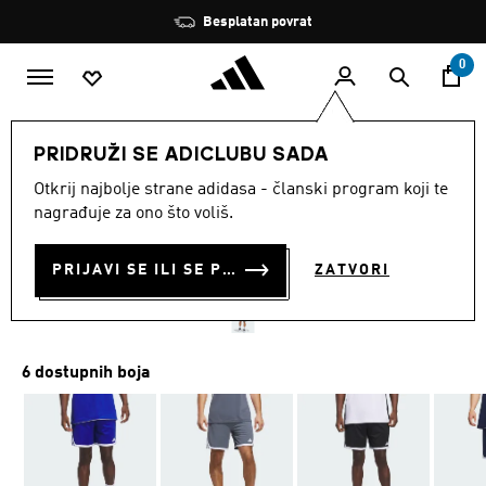
Preskoči na glavni sadržaj
Zaustavi
Besplatan povrat
rotaciju
0
MUŠKARCI
Odjeća
PRIDRUŽI SE ADICLUBU SADA
Otkrij najbolje strane adidasa - članski program koji te
KRATKE HLAČE 3G SPEED
nagrađuje za ono što voliš.
BASKETBALL AEROREADY
PRIJAVI SE ILI SE PRIDRUŽI SADA
ZATVORI
€ 40.00
6 dostupnih boja