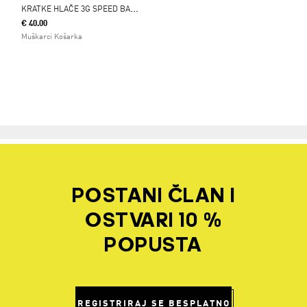
K
RATKE HLAČE 3G SPEED BASKETBALL AEROREADY
€ 40.00
Muškarci Košarka
POSTANI ČLAN I
OSTVARI 10 %
POPUSTA
REGISTRIRAJ SE BESPLATNO