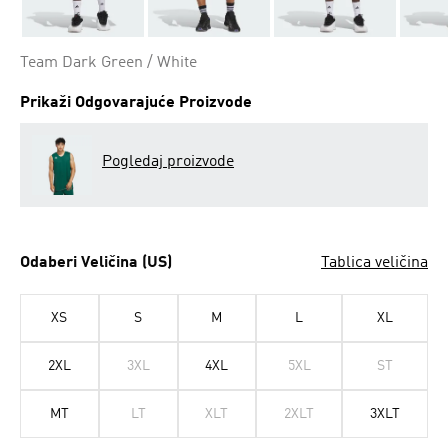
Team Dark Green / White
Prikaži Odgovarajuće Proizvode
Pogledaj proizvode
Odaberi Veličina (US)
Tablica veličina
XS
S
M
L
XL
2XL
3XL
4XL
5XL
ST
MT
LT
XLT
2XLT
3XLT