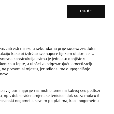
IDUĆE
vaš zatresti mrežu u sekundama prije sučeva zvižduka.
akciju kako bi izdržao sve napore tijekom utakmice. U
snovna konstrukcija svima je jednaka: donjište s
ontrolu lopte, a ulošci za odgovarajuću amortizaciju i
u, na pravom si mjestu, jer adidas ima dugogodišnje
nove.
 svoj par, najprije razmisli o tome na kakvoj ćeš podlozi
uća, npr. dobre višenamjenske tenisice, dok su za mokru ili
 dvoranski nogomet s ravnim potplatima, kao i nogometnu