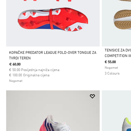
TENISICE ZA D
KOPAČKE PREDATOR LEAGUE FOLD-OVER TONGUE ZA
COMPETITION II
TVRDI TEREN
Da
€ 55.00
€ 60.00
Nogomet
€
50.00
Posljednja najniža cijena
3 Colours
Cijena umanjena od
za
€ 100.00
Originalna cijena
Nogomet