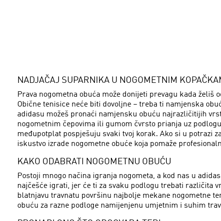
NADJAČAJ SUPARNIKA U NOGOMETNIM KOPAČKA
Prava nogometna obuća može donijeti prevagu kada želiš od
Obične tenisice neće biti dovoljne – treba ti namjenska obu
adidasu možeš pronaći namjensku obuću najrazličitijih vrsta
nogometnim čepovima ili gumom čvrsto prianja uz podlogu, ko
međupotplat pospješuju svaki tvoj korak. Ako si u potrazi 
iskustvo izrade nogometne obuće koja pomaže profesionaln
KAKO ODABRATI NOGOMETNU OBUĆU
Postoji mnogo načina igranja nogometa, a kod nas u adidasu
najčešće igrati, jer će ti za svaku podlogu trebati različit
blatnjavu travnatu površinu najbolje mekane nogometne ten
obuću za razne podloge namijenjenu umjetnim i suhim tra