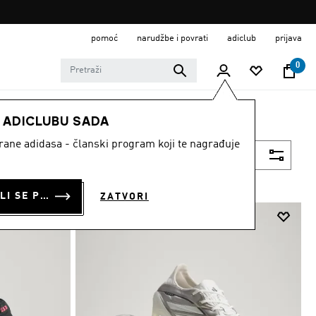
pomoć
narudžbe i povrati
adiclub
prijava
0
E ADICLUBU SADA
strane adidasa - članski program koji te nagrađuje
Filtriraj
PRIJAVI SE ILI SE PRIDRUŽI SADA
ZATVORI