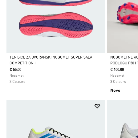
TENISICE ZA DVORANSKI NOGOMET SUPER SALA
NOGOMETNE KOP
COMPETITION III
PODLOGU F50 H
Da
Da
€ 55.00
€ 100.00
Nogomet
Nogomet
3 Colours
3 Colours
Novo