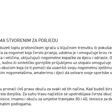
MA STVORENIM ZA POBJEDU
uzeti loptu protivničkom igraču u ključnom trenutku ili pokuša
ća za nogomet koja čvrsto prianja, udobna je i omogućuje brzu re
 i veličina, uključujući nogometne kopačke za djecu i odrasle. O
žno ili sintetičko gornjište priljubljeno uz stopalo omogućuje k
za obućom koja će ti pomoći da usavršiš svoju nogometnu vještin
im nogometašima, amaterima i djeci da ostvare svoje sportske s
 pronaći ćeš pravu obuću za svaki od tih načina. Kad budeš birao
a vrsta donjišta. Za suhu travu najčešće se upotrebljava čvrsta ob
isice. Imamo i obuću za umjetne travnjake 3G i 4G, tenisice za
vnatim podlogama.