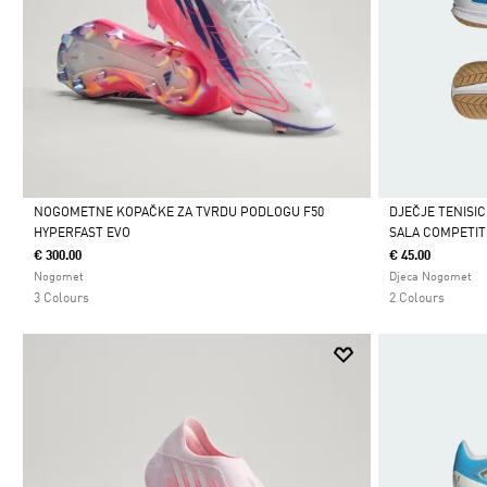
NOGOMETNE KOPAČKE ZA TVRDU PODLOGU F50
DJEČJE TENISI
HYPERFAST EVO
SALA COMPETITI
Da
Da
€ 300.00
€ 45.00
Nogomet
Djeca Nogomet
3 Colours
2 Colours