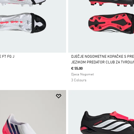
 FT FG J
DJEČJE NOGOMETNE KOPAČKE S PR
JEZIKOM PREDATOR CLUB ZA TVRDU
Da
€ 55.00
Djeca Nogomet
3 Colours