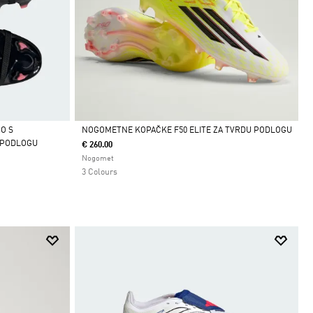
O S
NOGOMETNE KOPAČKE F50 ELITE ZA TVRDU PODLOGU
 PODLOGU
€ 260.00
Da
Nogomet
3 Colours