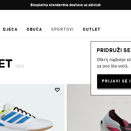
Zaustavi
Besplatan povrat
rotaciju
DJECA
OBUĆA
SPORTOVI
OUTLET
PRIDRUŽI S
Otkrij najbolje 
ET
za ono što voliš.
(601)