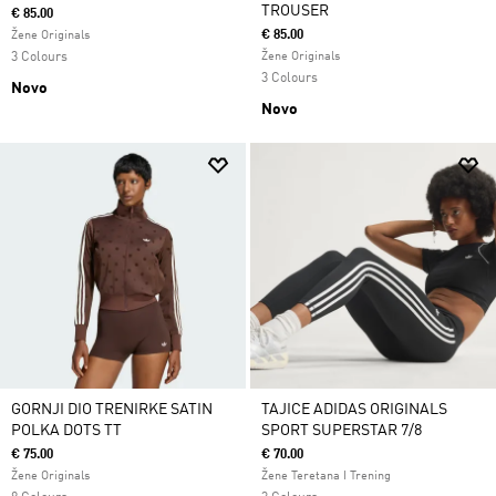
TROUSER
€ 85.00
€ 85.00
Žene Originals
3 Colours
Žene Originals
3 Colours
Novo
Novo
GORNJI DIO TRENIRKE SATIN
TAJICE ADIDAS ORIGINALS
POLKA DOTS TT
SPORT SUPERSTAR 7/8
€ 75.00
€ 70.00
Žene Originals
Žene Teretana I Trening