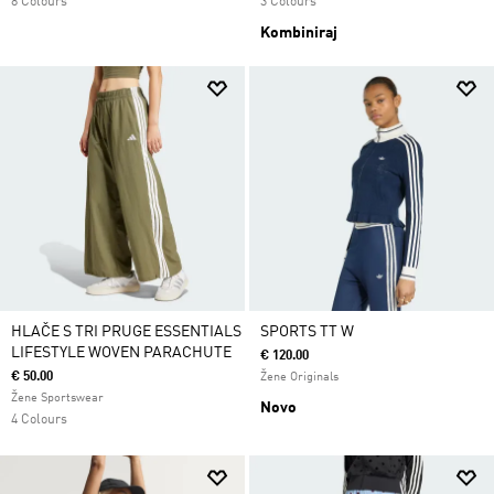
8 Colours
3 Colours
Kombiniraj
HLAČE S TRI PRUGE ESSENTIALS
SPORTS TT W
LIFESTYLE WOVEN PARACHUTE
€ 120.00
€ 50.00
Žene Originals
Žene Sportswear
Novo
4 Colours