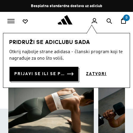
Preskoči na glavni sadržaj
Zaustavi
Besplatna standardna dostava uz adiclub
rotaciju
0
ŽENE
Odjeća
PRIDRUŽI SE ADICLUBU SADA
ODJEĆA
Otkrij najbolje strane adidasa - članski program koji te
(3402)
nagrađuje za ono što voliš.
Filtriraj
Velike Slike
PRIJAVI SE ILI SE PRIDRUŽI SADA
ZATVORI