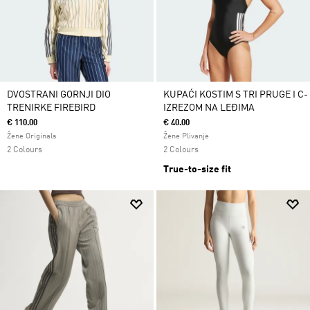
DVOSTRANI GORNJI DIO
KUPAĆI KOSTIM S TRI PRUGE I C-
TRENIRKE FIREBIRD
IZREZOM NA LEĐIMA
€ 110.00
€ 40.00
Žene Originals
Žene Plivanje
2 Colours
2 Colours
True-to-size fit