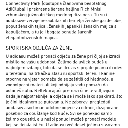
Connectivity Park (dostupna članovima besplatnog
AdiCluba) i prekrasna šarena haljina Rich Mnisi
vrhunskog južnoafričkog modnog dizajnera. Tu su i
adidasove verzije nezaobilaznih temelja ženske garderobe,
poput ženskih tajica , ženskih japanki i ženskih majica s
kapuljačom, a tu je i bogata ponuda šarenih
elegantnihženskih majica.
SPORTSKA ODJEĆA ZA ŽENE
U adidasu možeš pronaći odjeću za žene pri čijoj se izradi
mislilo na vašu udobnost. Želimo da uvijek budeš u
najboljem izdanju, bilo da se družiš s prijateljicama ili ideš
u teretanu, na trkačku stazu ili sportski teren. Tkanine
otporne na vjetar pomažu da se zaštitiš od hladnoće, a
vodootporni materijali koji odbijaju vodu pomažu da
ostaneš suha. Reflektirajući premazi čine te vidljivijom
kada je najpotrebnije, a odjeća se i može lako spakirati, što
je čini idealnom za putovanja. Ne zaboravi pregledati i
adidasov asortiman udobne odjeće za odmor, dizajnirane
posebno za opuštanje kod kuće. Svi se ponekad samo
želimo opustiti, a u našoj ponudi možeš pronaći modele
koji se doista ističu. U adidasu već desetljećima stvaramo