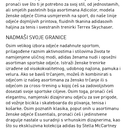
pronaći sve što ti je potrebno za svoj stil, od jednostavnih,
ali smjelih pastelnih boja asortimana Adicolor, modela
ženske odjeće Clima usmjerenih na sport, do naše linije
odjeće dojmljivih printova, fluidnih tkanina adidasovih
haljina za tenis i svestranih trenirki Terrex Skychaser.
NADMAŠI SVOJE GRANICE
Osim velikog izbora odjeće nadahnute sportom,
prilagođene raznim aktivnostima i stilovima života te
namijenjene uličnoj modi, adidas ženama nudi i opsežni
asortiman sportske odjeće. Istraži ženske trenirke
izrađene od visokokvalitetnog, udobnog najlona, pamuka i
velura. Ako se baviš trčanjem, možeš ih kombinirati s
odjećom iz našeg asortimana za žensko trčanje ili s
odjećom za cross-trening u kojoj ćeš sa zadovoljstvom
dosezati svoje sportske ciljeve. Osim toga, pronaći ćeš
elegantnu, namjenski dizajniranu odjeću za sve prigode,
od vožnje bicikla i skateboarda do plivanja, tenisa i
košarke. Osim poznatih klasika, poput onih u asortimanu
ženske odjeće Essentials, pronaći ćeš i jedinstvene
dragulje nastale u suradnji s vrhunskim dizajnerima, kao
što su ekskluzivna kolekcija adidas by Stella McCartney