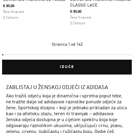
CLASSIC LACE
€ 85.00
€ 85.00
Žene Originals
2 Colours
Žene Originals
2 Colours
Stranica
1 od 142
IDUĆE
ZABLISTAJ U ŽENSKOJ ODJEĆI IZ ADIDASA
Ako tražiš odjeću koja je dinamična i spretna poput tebe,
ne tražite dalje od adidasove raznolike ponude odjeće za
žene. Sportskog dizajna – koji je jednako prikladan za ulicu
kao i za atletsku stazu, teren ili travnjak – adidasova
ženska odjeća dostupna je u cijelom spektru boja koje
odgovaraju raznolikim ukusima, uključujući crnu, plavu,
zelenu, crvenu, ljubičastu i ružičastu boju. Ovdje ćeš