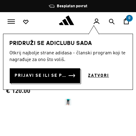
Preskoči na glavni sadržaj
Zaustavi
Besplatan povrat
rotaciju
0
MUŠKARCI
Odjeća
PRIDRUŽI SE ADICLUBU SADA
Otkrij najbolje strane adidasa - članski program koji te
HLAČE TERREX XPERIOR
nagrađuje za ono što voliš.
CROSS-COUNTRY SKI
PRIJAVI SE ILI SE PRIDRUŽI SADA
ZATVORI
SOFTSHELL
€ 120.00