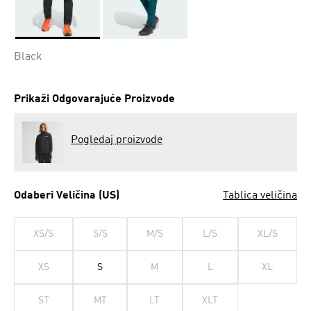
Da
Black
Prikaži Odgovarajuće Proizvode
Pogledaj proizvode
Odaberi Veličina (US)
Tablica veličina
XS/S
S/S
M/S
L/S
XL/S
XS
S
M
L
XL
ST
MT
LT
XLT