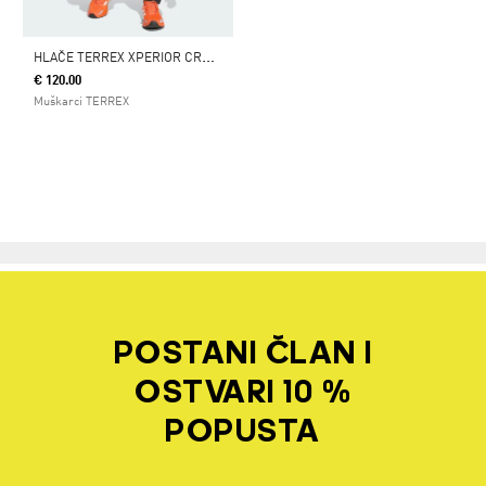
H
LAČE TERREX XPERIOR CROSS-COUNTRY SKI SOFTSHELL
€ 120.00
Muškarci TERREX
POSTANI ČLAN I
OSTVARI 10 %
POPUSTA