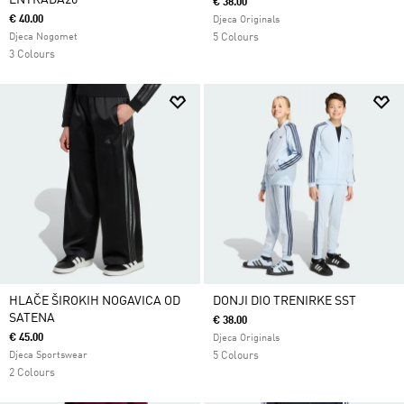
ENTRADA26
€ 38.00
€ 40.00
Djeca Originals
Djeca Nogomet
5 Colours
3 Colours
HLAČE ŠIROKIH NOGAVICA OD
DONJI DIO TRENIRKE SST
SATENA
€ 38.00
€ 45.00
Djeca Originals
Djeca Sportswear
5 Colours
2 Colours