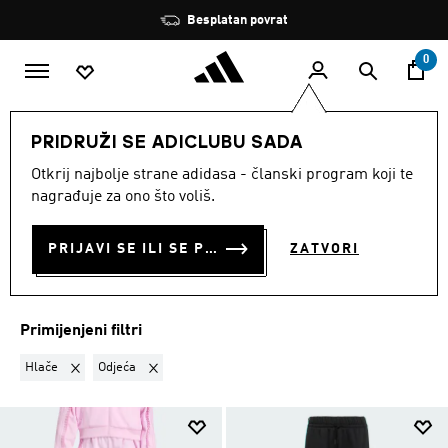
Preskoči na glavni sadržaj
Zaustavi
Besplatan povrat
rotaciju
0
DJECA
Djevojcice
Odjeća
PRIDRUŽI SE ADICLUBU SADA
HLAČE · ODJEĆA
·
ODJEĆA
Otkrij najbolje strane adidasa - članski program koji te
nagrađuje za ono što voliš.
ZA DJEVOJČICE
(212)
PRIJAVI SE ILI SE PRIDRUŽI SADA
ZATVORI
Filtriraj
Velike Slike
Primijenjeni filtri
Ukloni filter Trenutno filtrirano prema VRSTA PROIZVODA: Hlače
Ukloni filter Trenutno filtrirano prema KATEGORIJA P
Hlače
Odjeća