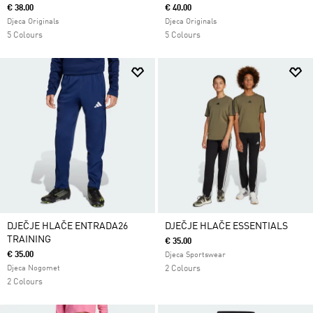
€ 38.00
€ 40.00
Djeca Originals
Djeca Originals
5 Colours
5 Colours
DJEČJE HLAČE ENTRADA26
DJEČJE HLAČE ESSENTIALS
TRAINING
€ 35.00
€ 35.00
Djeca Sportswear
Djeca Nogomet
2 Colours
2 Colours