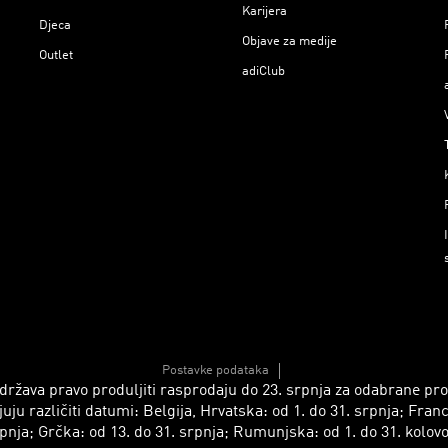
Karijera
Djeca
Objave za medije
Outlet
adiClub
Postavke podataka
 zadržava pravo produljiti rasprodaju do 23. srpnja za odabrane p
azličiti datumi: Belgija, Hrvatska: od 1. do 31. srpnja; Francusk
pnja; Grčka: od 13. do 31. srpnja; Rumunjska: od 1. do 31. kolov