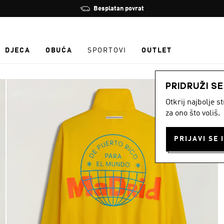
Zaustavi
Besplatan povrat
rotaciju
DJECA
OBUĆA
SPORTOVI
OUTLET
PRIDRUŽI S
Otkrij najbolje 
za ono što voliš.