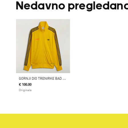
Nedavno pregledan
G
ORNJI DIO TRENIRKE BAD BUNNY FIREBIRD MADRID
€ 100.00
Originals