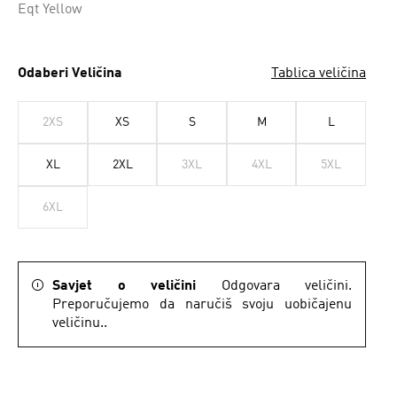
Eqt Yellow
Odaberi Veličina
Tablica veličina
2XS
XS
S
M
L
XL
2XL
3XL
4XL
5XL
6XL
Savjet o veličini
Odgovara veličini.
Preporučujemo da naručiš svoju uobičajenu
veličinu..