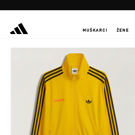
Preskoči na glavni sadržaj
MUŠKARCI
ŽENE