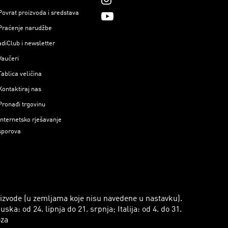
Povrat proizvoda i sredstava
Praćenje narudžbe
adiClub i newsletter
Vaučeri
Tablica veličina
Kontaktiraj nas
Pronađi trgovinu
Internetsko rješavanje
sporova
roizvode (u zemljama koje nisu navedene u nastavku).
a: od 24. lipnja do 21. srpnja; Italija: od 4. do 31.
oza