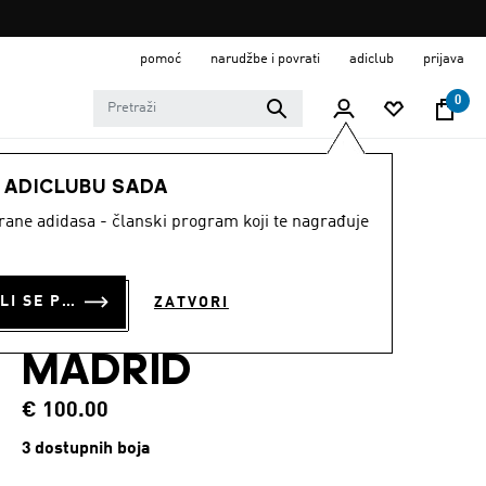
pomoć
narudžbe i povrati
adiclub
prijava
0
MODNE MARKE
Originals
Odjeća
E ADICLUBU SADA
strane adidasa - članski program koji te nagrađuje
GORNJI DIO
TRENIRKE BAD
PRIJAVI SE ILI SE PRIDRUŽI SADA
ZATVORI
BUNNY FIREBIRD
MADRID
€ 100.00
3 dostupnih boja