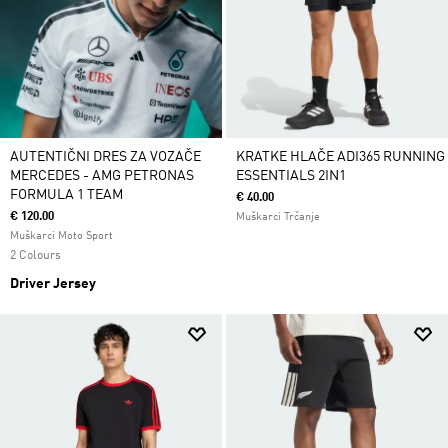
AUTENTIČNI DRES ZA VOZAČE
KRATKE HLAČE ADI365 RUNNING
MERCEDES - AMG PETRONAS
ESSENTIALS 2IN1
FORMULA 1 TEAM
€ 40.00
€ 120.00
Muškarci Trčanje
Muškarci Moto Sport
2 Colours
Driver Jersey