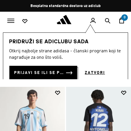
Preskoči na glavni sadržaj
Zaustavi
Besplatna standardna dostava uz adiclub
rotaciju
0
MUŠKARCI
Odjeća
PRIDRUŽI SE ADICLUBU SADA
ODJEĆA
Otkrij najbolje strane adidasa - članski program koji te
(5144)
nagrađuje za ono što voliš.
Filtriraj
Velike Slike
PRIJAVI SE ILI SE PRIDRUŽI SADA
ZATVORI