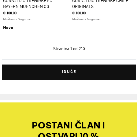
GORNJI DIO TRENIRKE FC
GORNJI DIO TRENIRKE CHILE
BAYERN MUENCHEN OG
ORIGINALS
€ 100.00
€ 100.00
Muškarci Nogomet
Muškarci Nogomet
Novo
Stranica
1 od 215
IDUĆE
POSTANI ČLAN I