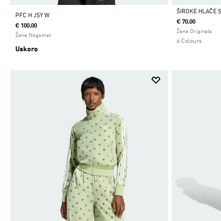
ŠIROKE HLAČE 
PFC H JSY W
€ 70.00
€ 100.00
Da
Žene Originals
Žene Nogomet
6 Colours
Uskoro