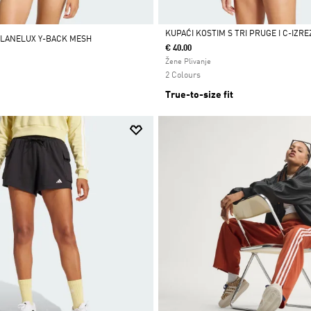
KUPAĆI KOSTIM S TRI PRUGE I C-IZR
 LANELUX Y-BACK MESH
€ 40.00
Da
Žene Plivanje
2 Colours
True-to-size fit