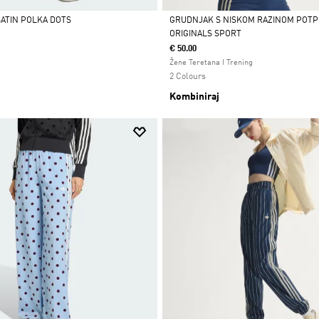
SATIN POLKA DOTS
GRUDNJAK S NISKOM RAZINOM POTP
ORIGINALS SPORT
Da
€ 50.00
Žene Teretana I Trening
2 Colours
Kombiniraj