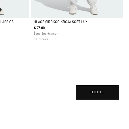
CLASSICS
HLAČE ŠIROKOG KROJA SOFT LUX
€ 75.00
Da
Žene Sportswear
5 Colours
IDUĆE