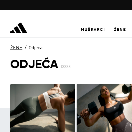
Preskoči na glavni sadržaj
MUŠKARCI
ŽENE
ŽENE
Odjeća
ODJEĆA
(3338)