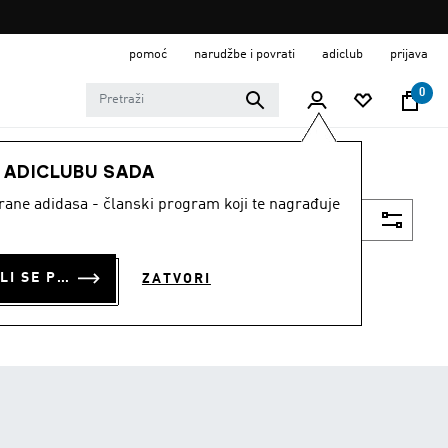
pomoć
narudžbe i povrati
adiclub
prijava
0
E ADICLUBU SADA
strane adidasa - članski program koji te nagrađuje
Filtriraj
PRIJAVI SE ILI SE PRIDRUŽI SADA
ZATVORI