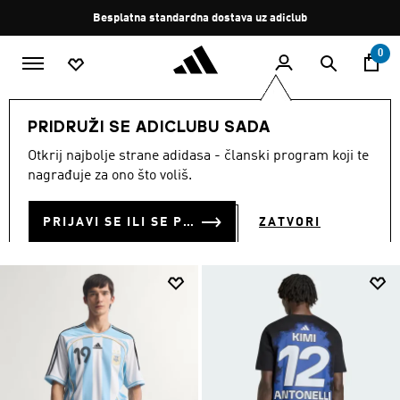
Preskoči na glavni sadržaj
Zaustavi
Besplatna standardna dostava uz adiclub
rotaciju
0
MUŠKARCI
Odjeća
PRIDRUŽI SE ADICLUBU SADA
ODJEĆA
Otkrij najbolje strane adidasa - članski program koji te
(5125)
nagrađuje za ono što voliš.
Filtriraj
Velike Slike
PRIJAVI SE ILI SE PRIDRUŽI SADA
ZATVORI