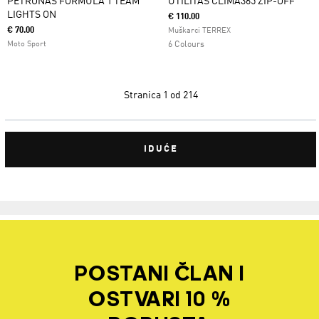
PETRONAS FORMULA 1 TEAM
UTILITAS CLIMA365 ZIP-OFF
LIGHTS ON
€ 110.00
€ 70.00
Muškarci TERREX
Moto Sport
6 Colours
Stranica
1 od 214
IDUĆE
POSTANI ČLAN I
OSTVARI 10 %