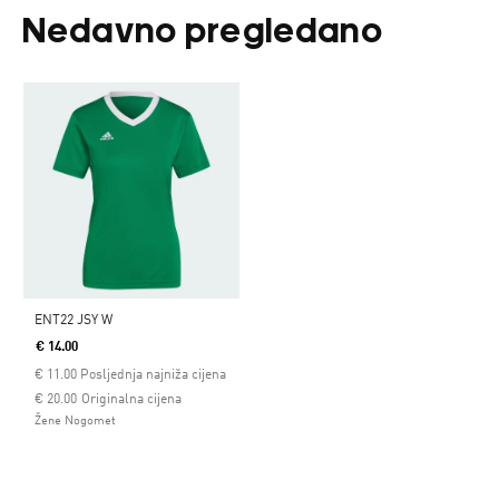
Nedavno pregledano
ENT22 JSY W
€ 14.00
€
11.00
Posljednja najniža cijena
Cijena umanjena od
za
€ 20.00
Originalna cijena
Žene Nogomet