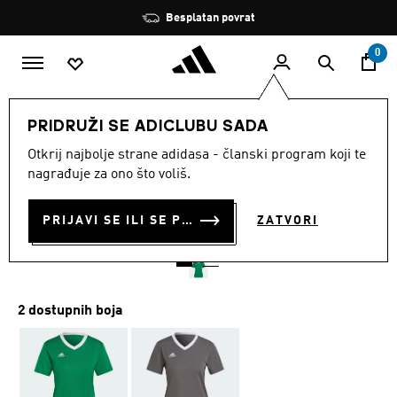
Preskoči na glavni sadržaj
Zaustavi
Besplatan povrat
rotaciju
0
ŽENE
Odjeća
PRIDRUŽI SE ADICLUBU SADA
Otkrij najbolje strane adidasa - članski program koji te
ENT22 JSY W
nagrađuje za ono što voliš.
€ 14.00
€
11.00
Posljednja najniža cijena
PRIJAVI SE ILI SE PRIDRUŽI SADA
ZATVORI
Cijena umanjena od
za
€ 20.00
Originalna cijena
2 dostupnih boja