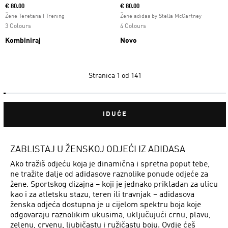
€ 80.00
€ 80.00
Žene Teretana I Trening
Žene adidas by Stella McCartney
3 Colours
4 Colours
Kombiniraj
Novo
Stranica
1 od 141
IDUĆE
ZABLISTAJ U ŽENSKOJ ODJEĆI IZ ADIDASA
Ako tražiš odjeću koja je dinamična i spretna poput tebe,
ne tražite dalje od adidasove raznolike ponude odjeće za
žene. Sportskog dizajna – koji je jednako prikladan za ulicu
kao i za atletsku stazu, teren ili travnjak – adidasova
ženska odjeća dostupna je u cijelom spektru boja koje
odgovaraju raznolikim ukusima, uključujući crnu, plavu,
zelenu, crvenu, ljubičastu i ružičastu boju. Ovdje ćeš