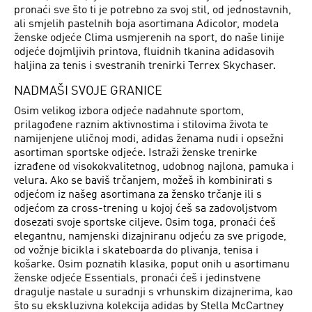
pronaći sve što ti je potrebno za svoj stil, od jednostavnih,
ali smjelih pastelnih boja asortimana Adicolor, modela
ženske odjeće Clima usmjerenih na sport, do naše linije
odjeće dojmljivih printova, fluidnih tkanina adidasovih
haljina za tenis i svestranih trenirki Terrex Skychaser.
NADMAŠI SVOJE GRANICE
Osim velikog izbora odjeće nadahnute sportom,
prilagođene raznim aktivnostima i stilovima života te
namijenjene uličnoj modi, adidas ženama nudi i opsežni
asortiman sportske odjeće. Istraži ženske trenirke
izrađene od visokokvalitetnog, udobnog najlona, pamuka i
velura. Ako se baviš trčanjem, možeš ih kombinirati s
odjećom iz našeg asortimana za žensko trčanje ili s
odjećom za cross-trening u kojoj ćeš sa zadovoljstvom
dosezati svoje sportske ciljeve. Osim toga, pronaći ćeš
elegantnu, namjenski dizajniranu odjeću za sve prigode,
od vožnje bicikla i skateboarda do plivanja, tenisa i
košarke. Osim poznatih klasika, poput onih u asortimanu
ženske odjeće Essentials, pronaći ćeš i jedinstvene
dragulje nastale u suradnji s vrhunskim dizajnerima, kao
što su ekskluzivna kolekcija adidas by Stella McCartney