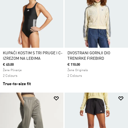
KUPAĆI KOSTIM S TRI PRUGE I C-
DVOSTRANI GORNJI DIO
IZREZOM NA LEĐIMA
TRENIRKE FIREBIRD
€ 40.00
€ 110.00
Žene Plivanje
Žene Originals
2 Colours
2 Colours
True-to-size fit