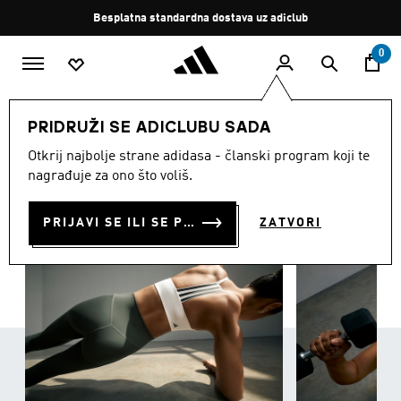
Preskoči na glavni sadržaj
Zaustavi
Besplatna standardna dostava uz adiclub
rotaciju
0
ŽENE
Odjeća
PRIDRUŽI SE ADICLUBU SADA
ODJEĆA
Otkrij najbolje strane adidasa - članski program koji te
(3373)
nagrađuje za ono što voliš.
Filtriraj
Velike Slike
PRIJAVI SE ILI SE PRIDRUŽI SADA
ZATVORI