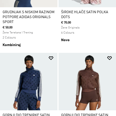
GRUDNJAK S NISKOM RAZINOM
ŠIROKE HLAČE SATIN POLKA
POTPORE ADIDAS ORIGINALS
DOTS
SPORT
€ 70.00
€ 50.00
Žene Originals
Žene Teretana I Trening
6 Colours
2 Colours
Novo
Kombiniraj
GORNJI DIO TRENIRKE SATIN
GORNJI DIO TRENIRKE SATIN