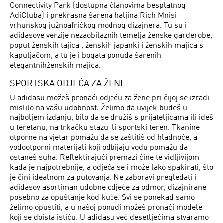
Connectivity Park (dostupna članovima besplatnog
AdiCluba) i prekrasna šarena haljina Rich Mnisi
vrhunskog južnoafričkog modnog dizajnera. Tu su i
adidasove verzije nezaobilaznih temelja ženske garderobe,
poput ženskih tajica , ženskih japanki i ženskih majica s
kapuljačom, a tu je i bogata ponuda šarenih
elegantnihženskih majica.
SPORTSKA ODJEĆA ZA ŽENE
U adidasu možeš pronaći odjeću za žene pri čijoj se izradi
mislilo na vašu udobnost. Želimo da uvijek budeš u
najboljem izdanju, bilo da se družiš s prijateljicama ili ideš
u teretanu, na trkačku stazu ili sportski teren. Tkanine
otporne na vjetar pomažu da se zaštitiš od hladnoće, a
vodootporni materijali koji odbijaju vodu pomažu da
ostaneš suha. Reflektirajući premazi čine te vidljivijom
kada je najpotrebnije, a odjeća se i može lako spakirati, što
je čini idealnom za putovanja. Ne zaboravi pregledati i
adidasov asortiman udobne odjeće za odmor, dizajnirane
posebno za opuštanje kod kuće. Svi se ponekad samo
želimo opustiti, a u našoj ponudi možeš pronaći modele
koji se doista ističu. U adidasu već desetljećima stvaramo