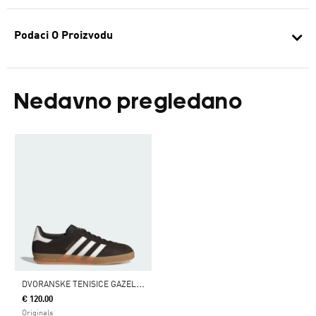
Podaci O Proizvodu
Nedavno pregledano
D
VORANSKE TENISICE GAZELLE
€ 120.00
Originals