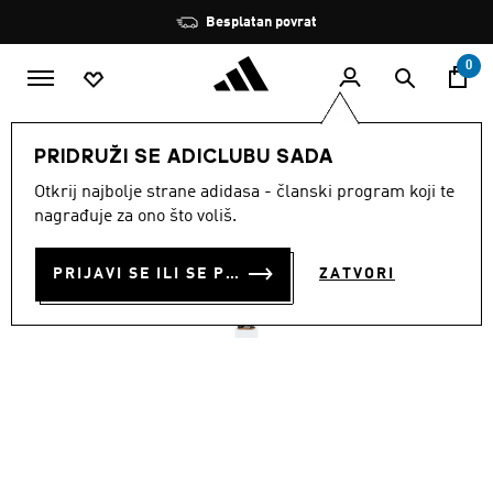
Preskoči na glavni sadržaj
Zaustavi
Besplatan povrat
rotaciju
0
MODNE MARKE
Originals
Obuća
PRIDRUŽI SE ADICLUBU SADA
Otkrij najbolje strane adidasa - članski program koji te
DVORANSKE TENISICE
nagrađuje za ono što voliš.
GAZELLE
PRIJAVI SE ILI SE PRIDRUŽI SADA
ZATVORI
€ 120.00