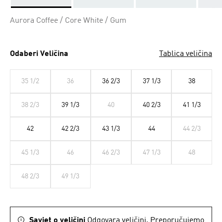
Da
Aurora Coffee / Core White / Gum
Odaberi Veličina
Tablica veličina
35 1/2
36
36 2/3
37 1/3
38
38 2/3
39 1/3
40
40 2/3
41 1/3
42
42 2/3
43 1/3
44
44 2/3
45 1/3
46
46 2/3
47 1/3
48
48 2/3
49 1/3
Savjet o veličini
Odgovara veličini. Preporučujemo