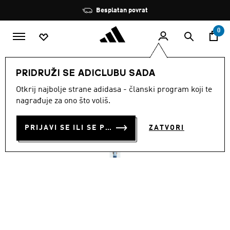
Preskoči na glavni sadržaj
Zaustavi
Besplatan povrat
rotaciju
0
MUŠKARCI
Odjeća
PRIDRUŽI SE ADICLUBU SADA
Otkrij najbolje strane adidasa - članski program koji te
DOMAĆI DRES ARGENTINA
nagrađuje za ono što voliš.
26
PRIJAVI SE ILI SE PRIDRUŽI SADA
ZATVORI
€ 100.00