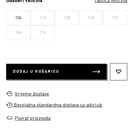
Odaberi Veličina
Tablica veličina
104
116
128
140
152
164
176
DODAJ U KOŠARICU
DODAJ N
Vrijeme dostave
Besplatna standardna dostava uz adiclub
Povrat proizvoda