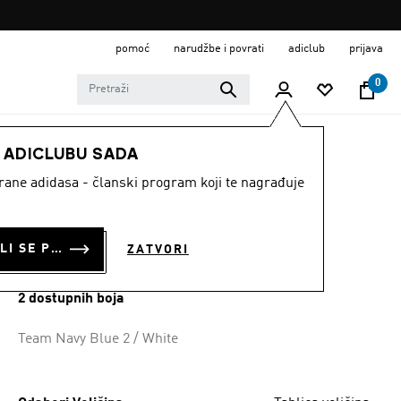
pomoć
narudžbe i povrati
adiclub
prijava
0
DJECA
Odjeća
E ADICLUBU SADA
strane adidasa - članski program koji te nagrađuje
DJEČJI DRES
TIRO26 LEAGUE
PRIJAVI SE ILI SE PRIDRUŽI SADA
ZATVORI
€ 20.00
2 dostupnih boja
Team Navy Blue 2 / White