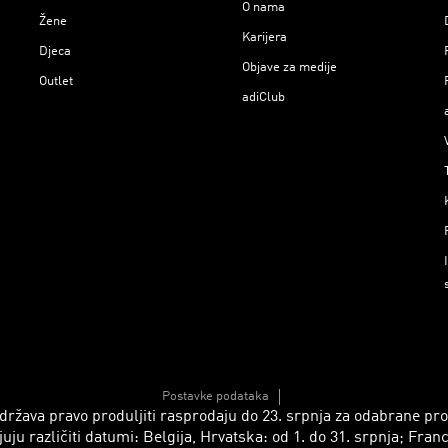
O nama
Žene
Karijera
Djeca
Objave za medije
Outlet
adiClub
Postavke podataka
 zadržava pravo produljiti rasprodaju do 23. srpnja za odabrane p
azličiti datumi: Belgija, Hrvatska: od 1. do 31. srpnja; Francusk