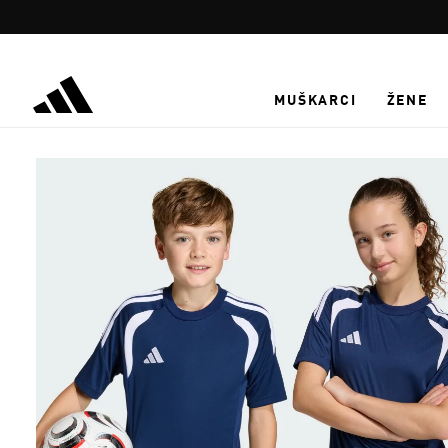
Preskoči na glavni sadržaj
MUŠKARCI
ŽENE