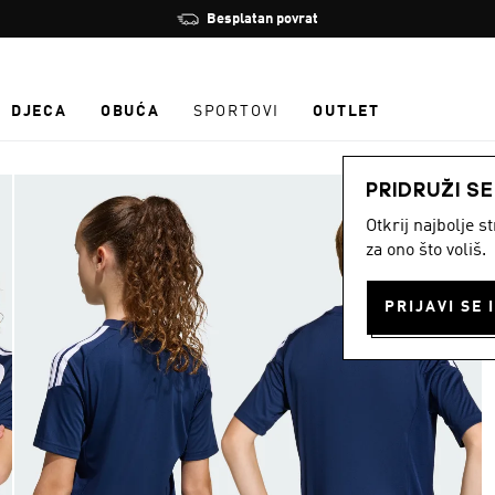
Zaustavi
Besplatan povrat
rotaciju
DJECA
OBUĆA
SPORTOVI
OUTLET
PRIDRUŽI S
Otkrij najbolje 
za ono što voliš.