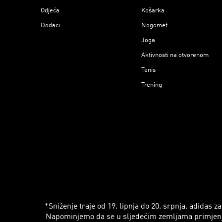
Odjeća
Košarka
Dodaci
Nogomet
Joga
Aktivnosti na otvorenom
Tenis
Trening
*Sniženje traje od 19. lipnja do 20. srpnja. adidas
Napominjemo da se u sljedećim zemljama primjenjuju r