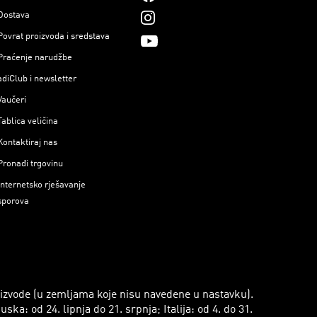
Dostava
Povrat proizvoda i sredstava
Praćenje narudžbe
adiClub i newsletter
Vaučeri
Tablica veličina
Kontaktiraj nas
Pronađi trgovinu
Internetsko rješavanje
sporova
roizvode (u zemljama koje nisu navedene u nastavku).
a: od 24. lipnja do 21. srpnja; Italija: od 4. do 31.