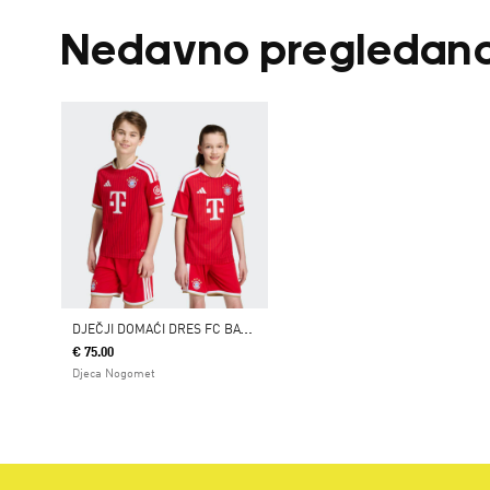
Nedavno pregledan
D
JEČJI DOMAĆI DRES FC BAYERN 26/27
€ 75.00
Djeca Nogomet