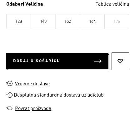
Odaberi Veličina
Tablica veličina
128
140
152
164
176
DODAJ U KOŠARICU
DODAJ N
Vrijeme dostave
Besplatna standardna dostava uz adiclub
Povrat proizvoda