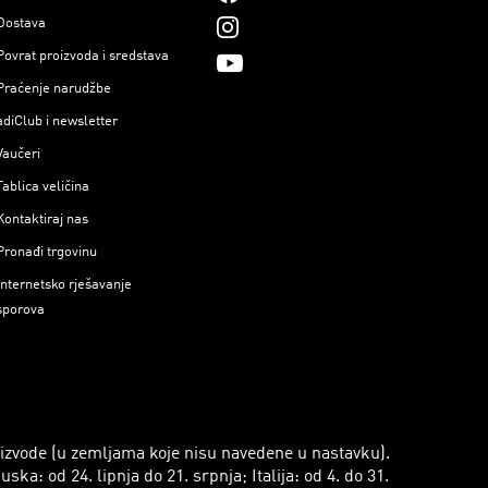
Dostava
Povrat proizvoda i sredstava
Praćenje narudžbe
adiClub i newsletter
Vaučeri
Tablica veličina
Kontaktiraj nas
Pronađi trgovinu
Internetsko rješavanje
sporova
roizvode (u zemljama koje nisu navedene u nastavku).
a: od 24. lipnja do 21. srpnja; Italija: od 4. do 31.