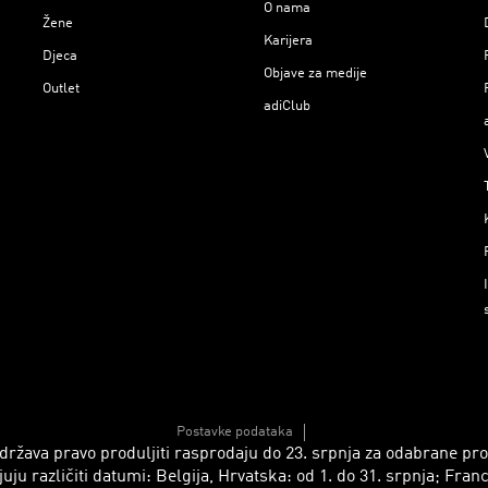
O nama
Žene
Karijera
Djeca
Objave za medije
Outlet
adiClub
Postavke podataka
 zadržava pravo produljiti rasprodaju do 23. srpnja za odabrane p
azličiti datumi: Belgija, Hrvatska: od 1. do 31. srpnja; Francusk