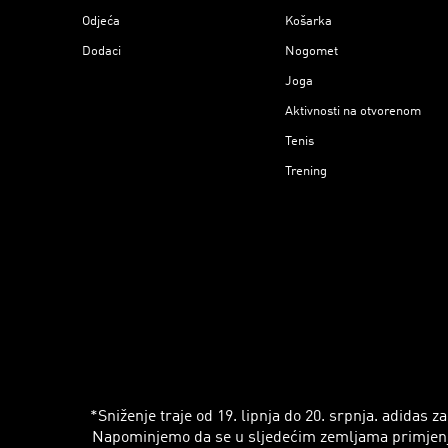
Odjeća
Košarka
Dodaci
Nogomet
Joga
Aktivnosti na otvorenom
Tenis
Trening
*Sniženje traje od 19. lipnja do 20. srpnja. adidas
Napominjemo da se u sljedećim zemljama primjenjuju r