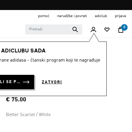
pomoć
narudžbe i povrati
adiclub
prijava
0
DJECA
Odjeća
E ADICLUBU SADA
strane adidasa - članski program koji te nagrađuje
DJEČJI DOMAĆI
DRES FC BAYERN
PRIJAVI SE ILI SE PRIDRUŽI SADA
ZATVORI
26/27
€ 75.00
Better Scarlet / White