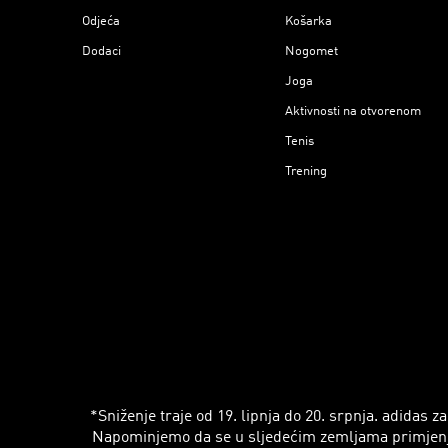
Odjeća
Košarka
Dodaci
Nogomet
Joga
Aktivnosti na otvorenom
Tenis
Trening
*Sniženje traje od 19. lipnja do 20. srpnja. adidas
Napominjemo da se u sljedećim zemljama primjenjuju r