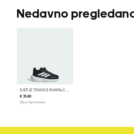
Nedavno pregledan
D
JEČJE TENISICE RUNFALCON 5
€ 35.00
Djeca Sportswear