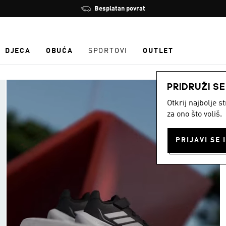
Zaustavi
Učlani se i ostvari 10 % popusta
rotaciju
DJECA
OBUĆA
SPORTOVI
OUTLET
PRIDRUŽI S
Otkrij najbolje 
za ono što voliš.