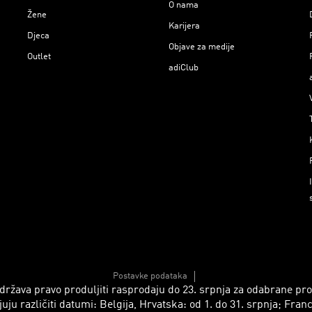
O nama
Žene
Karijera
Djeca
Objave za medije
Outlet
adiClub
Postavke podataka
 zadržava pravo produljiti rasprodaju do 23. srpnja za odabrane p
azličiti datumi: Belgija, Hrvatska: od 1. do 31. srpnja; Francusk