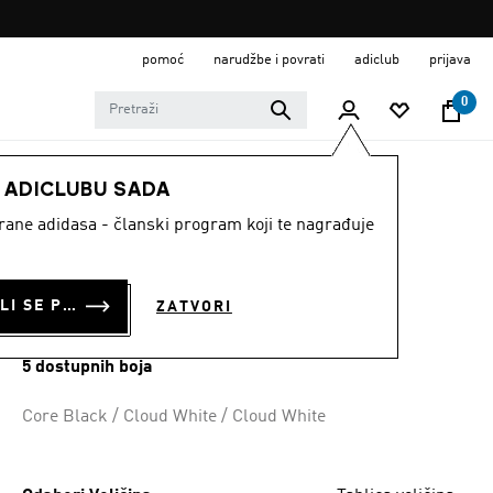
pomoć
narudžbe i povrati
adiclub
prijava
0
DJECA
Obuća
E ADICLUBU SADA
strane adidasa - članski program koji te nagrađuje
DJEČJE TENISICE
RUNFALCON 5
PRIJAVI SE ILI SE PRIDRUŽI SADA
ZATVORI
€ 35.00
5 dostupnih boja
Core Black / Cloud White / Cloud White