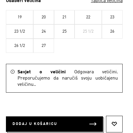
Odaberi Veličina
Tablica veličina
19
20
21
22
23
23 1/2
24
25
25 1/2
26
26 1/2
27
Savjet o veličini
Odgovara veličini.
Preporučujemo da naručiš svoju uobičajenu
veličinu..
DODAJ U KOŠARICU
DODAJ N