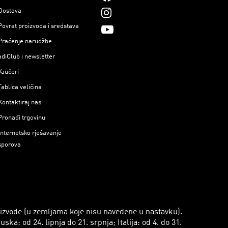
Dostava
Povrat proizvoda i sredstava
Praćenje narudžbe
adiClub i newsletter
Vaučeri
Tablica veličina
Kontaktiraj nas
Pronađi trgovinu
Internetsko rješavanje
sporova
roizvode (u zemljama koje nisu navedene u nastavku).
a: od 24. lipnja do 21. srpnja; Italija: od 4. do 31.