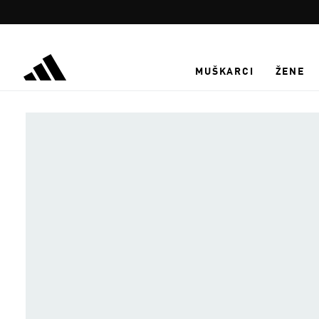
Preskoči na glavni sadržaj
MUŠKARCI
ŽENE