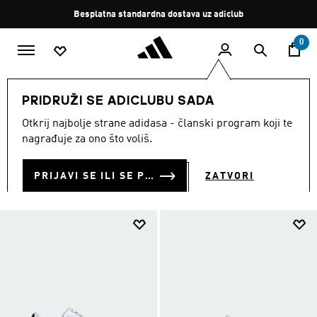
Preskoči na glavni sadržaj
Zaustavi
Besplatna standardna dostava uz adiclub
rotaciju
0
DJECA
Obuća
PRIDRUŽI SE ADICLUBU SADA
OBUĆA ZA DJECU
Otkrij najbolje strane adidasa - članski program koji te
(966)
nagrađuje za ono što voliš.
Filtriraj
Velike Slike
PRIJAVI SE ILI SE PRIDRUŽI SADA
ZATVORI