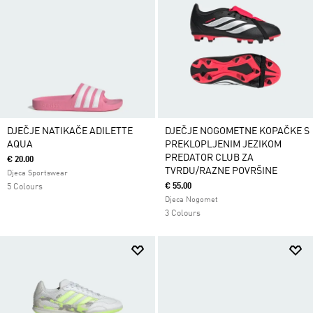
DJEČJE NATIKAČE ADILETTE
DJEČJE NOGOMETNE KOPAČKE S
AQUA
PREKLOPLJENIM JEZIKOM
PREDATOR CLUB ZA
€ 20.00
TVRDU/RAZNE POVRŠINE
Djeca Sportswear
€ 55.00
5 Colours
Djeca Nogomet
3 Colours