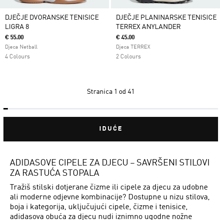
DJEČJE DVORANSKE TENISICE
DJEČJE PLANINARSKE TENISICE
LIGRA 8
TERREX ANYLANDER
€ 55.00
€ 45.00
Djeca Netball
Djeca TERREX
4 Colours
2 Colours
Stranica
1 od 41
IDUĆE
ADIDASOVE CIPELE ZA DJECU – SAVRŠENI STILOVI
ZA RASTUĆA STOPALA
Tražiš stilski dotjerane čizme ili cipele za djecu za udobne
ali moderne odjevne kombinacije? Dostupne u nizu stilova,
boja i kategorija, uključujući cipele, čizme i tenisice,
adidasova obuća za djecu nudi iznimno ugodne nožne