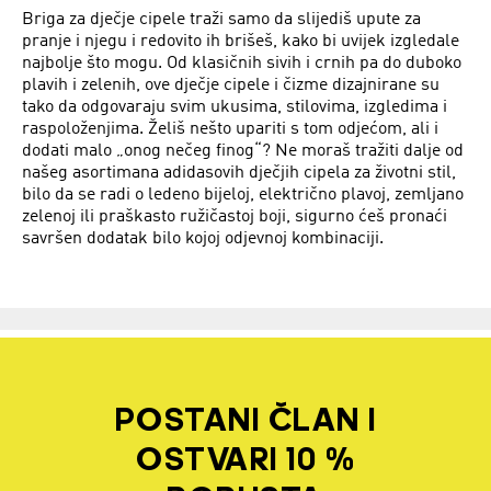
Briga za dječje cipele traži samo da slijediš upute za
pranje i njegu i redovito ih brišeš, kako bi uvijek izgledale
najbolje što mogu. Od klasičnih sivih i crnih pa do duboko
plavih i zelenih, ove dječje cipele i čizme dizajnirane su
tako da odgovaraju svim ukusima, stilovima, izgledima i
raspoloženjima. Želiš nešto upariti s tom odjećom, ali i
dodati malo „onog nečeg finog“? Ne moraš tražiti dalje od
našeg asortimana adidasovih dječjih cipela za životni stil,
bilo da se radi o ledeno bijeloj, električno plavoj, zemljano
zelenoj ili praškasto ružičastoj boji, sigurno ćeš pronaći
savršen dodatak bilo kojoj odjevnoj kombinaciji.
POSTANI ČLAN I
OSTVARI 10 %