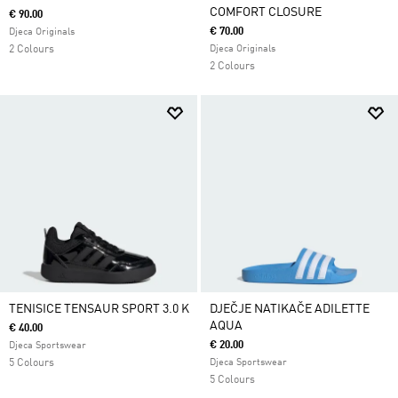
COMFORT CLOSURE
€ 90.00
€ 70.00
Djeca Originals
2 Colours
Djeca Originals
2 Colours
TENISICE TENSAUR SPORT 3.0 K
DJEČJE NATIKAČE ADILETTE
AQUA
€ 40.00
€ 20.00
Djeca Sportswear
5 Colours
Djeca Sportswear
5 Colours