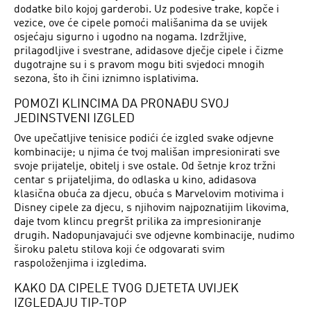
dodatke bilo kojoj garderobi. Uz podesive trake, kopče i
vezice, ove će cipele pomoći mališanima da se uvijek
osjećaju sigurno i ugodno na nogama. Izdržljive,
prilagodljive i svestrane, adidasove dječje cipele i čizme
dugotrajne su i s pravom mogu biti svjedoci mnogih
sezona, što ih čini iznimno isplativima.
POMOZI KLINCIMA DA PRONAĐU SVOJ
JEDINSTVENI IZGLED
Ove upečatljive tenisice podići će izgled svake odjevne
kombinacije; u njima će tvoj mališan impresionirati sve
svoje prijatelje, obitelj i sve ostale. Od šetnje kroz tržni
centar s prijateljima, do odlaska u kino, adidasova
klasična obuća za djecu, obuća s Marvelovim motivima i
Disney cipele za djecu, s njihovim najpoznatijim likovima,
daje tvom klincu pregršt prilika za impresioniranje
drugih. Nadopunjavajući sve odjevne kombinacije, nudimo
široku paletu stilova koji će odgovarati svim
raspoloženjima i izgledima.
KAKO DA CIPELE TVOG DJETETA UVIJEK
IZGLEDAJU TIP-TOP