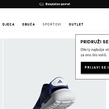
Zaustavi
Besplatan povrat
rotaciju
DJECA
OBUĆA
SPORTOVI
OUTLET
PRIDRUŽI S
Otkrij najbolje 
za ono što voliš.