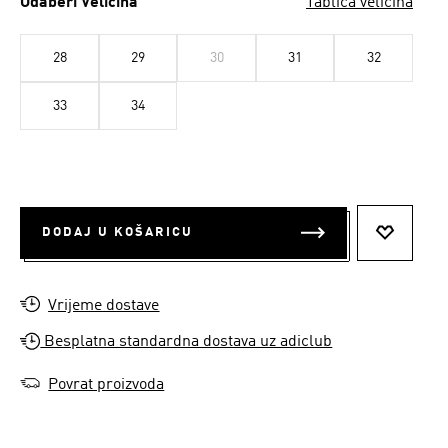
Odaberi Veličina
Tablica veličina
28
29
30
31
32
33
34
DODAJ U KOŠARICU
DODAJ N
Vrijeme dostave
Besplatna standardna dostava uz adiclub
Povrat proizvoda