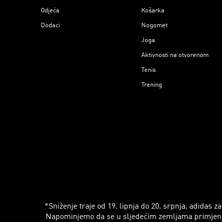
Odjeća
Košarka
Dodaci
Nogomet
Joga
Aktivnosti na otvorenom
Tenis
Trening
*Sniženje traje od 19. lipnja do 20. srpnja. adidas
Napominjemo da se u sljedećim zemljama primjenjuju r