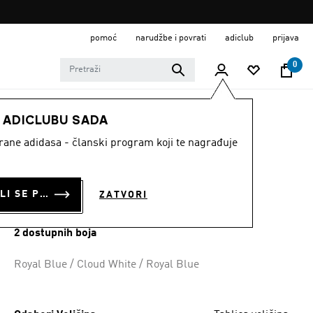
pomoć
narudžbe i povrati
adiclub
prijava
0
DJECA
Obuća
E ADICLUBU SADA
strane adidasa - članski program koji te nagrađuje
DJEČJE SANDALE
ALTASWIM 3
PRIJAVI SE ILI SE PRIDRUŽI SADA
ZATVORI
€ 33.00
2 dostupnih boja
Royal Blue / Cloud White / Royal Blue