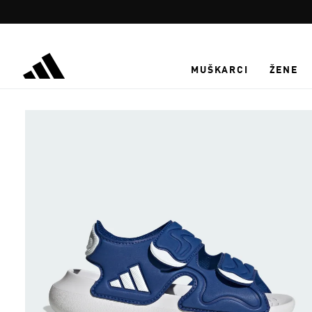
Preskoči na glavni sadržaj
MUŠKARCI
ŽENE