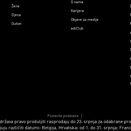
O nama
Žene
Karijera
Djeca
Objave za medije
Outlet
adiClub
Postavke podataka
 zadržava pravo produljiti rasprodaju do 23. srpnja za odabrane p
azličiti datumi: Belgija, Hrvatska: od 1. do 31. srpnja; Francusk