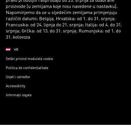
pravo produljiti rasprodaju do 23. srpnja za odabrane
proizvode (u zemljama koje nisu navedene u nastavku).
Napominjemo da se u sljedećim zemljama primjenjuju
različiti datumi: Belgija, Hrvatska: od 1. do 31. srpnja;
Francuska: od 24. lipnja do 21. srpnja; Italija: od 4. do 31.
srpnja; Grčka: od 13. do 31. srpnja; Rumunjska: od 1. do
31. kolovoza
HR
Setări privind modulele cookie
Politica de confidențialitate
Uvjeti i odredbe
Accessibility
Informații legale