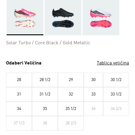
Da
Solar Turbo / Core Black / Gold Metallic
Odaberi Veličina
Tablica veličina
28
28 1/2
29
30
30 1/2
31
31 1/2
32
33
33 1/2
34
35
35 1/2
36
36 2/3
37 1/3
38
38 2/3