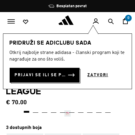
Preskoči na glavni sadržaj
Zaustavi
Besplatan povrat
rotaciju
0
DJECA
Obuća
PRIDRUŽI SE ADICLUBU SADA
Otkrij najbolje strane adidasa - članski program koji te
DJEČJE NOGOMETNE
nagrađuje za ono što voliš.
KOPAČKE ZA TVRDU
PRIJAVI SE ILI SE PRIDRUŽI SADA
ZATVORI
PODLOGU F50 HYPERFAST
LEAGUE
€ 70.00
3 dostupnih boja