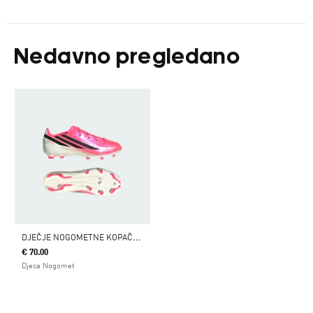
Nedavno pregledano
D
JEČJE NOGOMETNE KOPAČKE ZA TVRDU PODLOGU F50 HYPERFAST LEAGUE
€ 70.00
Djeca Nogomet