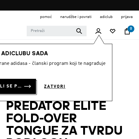
pomoć
narudžbe i povrati
adiclub
prijava
0
DJECA
Obuća
E ADICLUBU SADA
strane adidasa - članski program koji te nagrađuje
DJEČJE
NOGOMETNE
PRIJAVI SE ILI SE PRIDRUŽI SADA
ZATVORI
KOPAČKE
PREDATOR ELITE
FOLD-OVER
TONGUE ZA TVRDU