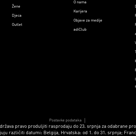
O nama
Žene
Karijera
Djeca
Objave za medije
Outlet
adiClub
Postavke podataka
 zadržava pravo produljiti rasprodaju do 23. srpnja za odabrane p
azličiti datumi: Belgija, Hrvatska: od 1. do 31. srpnja; Francusk