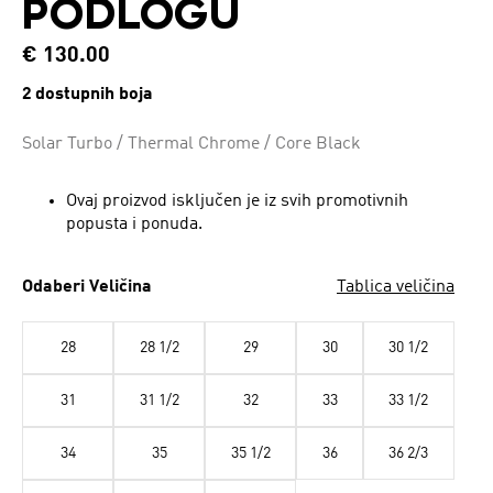
PODLOGU
€ 130.00
2 dostupnih boja
Solar Turbo / Thermal Chrome / Core Black
Ovaj proizvod isključen je iz svih promotivnih
popusta i ponuda.
Odaberi Veličina
Tablica veličina
28
28 1/2
29
30
30 1/2
31
31 1/2
32
33
33 1/2
34
35
35 1/2
36
36 2/3