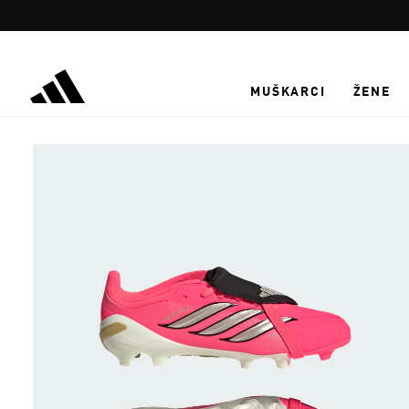
Preskoči na glavni sadržaj
MUŠKARCI
ŽENE