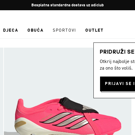
Zaustavi
Besplatna standardna dostava uz adiclub
rotaciju
DJECA
OBUĆA
SPORTOVI
OUTLET
PRIDRUŽI S
Otkrij najbolje 
za ono što voliš.