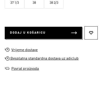
37 1/3
38
38 2/3
DODAJ U KOŠARICU
DODAJ N
Vrijeme dostave
Besplatna standardna dostava uz adiclub
Povrat proizvoda