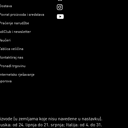
Dostava
Povrat proizvoda i sredstava
Praćenje narudžbe
adiClub i newsletter
Vaučeri
Tablica veličina
Kontaktiraj nas
Pronađi trgovinu
Internetsko rješavanje
sporova
roizvode (u zemljama koje nisu navedene u nastavku).
a: od 24. lipnja do 21. srpnja; Italija: od 4. do 31.