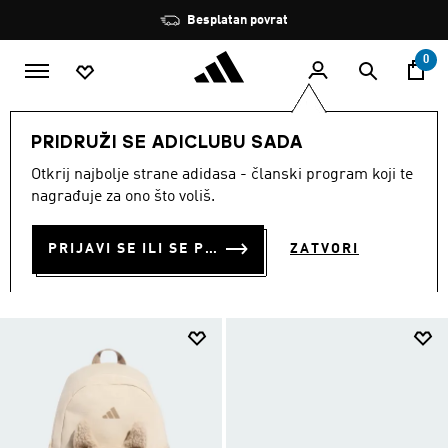
Preskoči na glavni sadržaj
Zaustavi
Učlani se i ostvari 10 % popusta
rotaciju
0
DJECA
Dodaci
PRIDRUŽI SE ADICLUBU SADA
MODNI DODATCI ZA DJECU
Otkrij najbolje strane adidasa - članski program koji te
nagrađuje za ono što voliš.
(149)
PRIJAVI SE ILI SE PRIDRUŽI SADA
ZATVORI
Filtriraj
Velike Slike