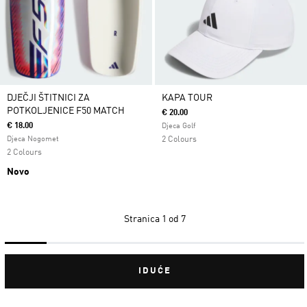
DJEČJI ŠTITNICI ZA
KAPA TOUR
POTKOLJENICE F50 MATCH
€ 20.00
€ 18.00
Djeca Golf
Djeca Nogomet
2 Colours
2 Colours
Novo
Stranica
1 od 7
IDUĆE