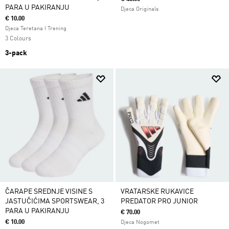
PARA U PAKIRANJU
Djeca Originals
€ 10.00
Djeca Teretana I Trening
3 Colours
3-pack
ČARAPE SREDNJE VISINE S
VRATARSKE RUKAVICE
JASTUČIĆIMA SPORTSWEAR, 3
PREDATOR PRO JUNIOR
PARA U PAKIRANJU
€ 70.00
€ 10.00
Djeca Nogomet