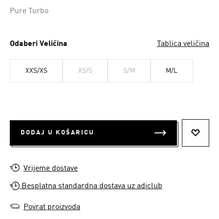
Da
Pure Turbo
Odaberi Veličina
Tablica veličina
XXS/XS
XS/S
S/M
M/L
DODAJ U KOŠARICU
DODAJ
Vrijeme dostave
Besplatna standardna dostava uz adiclub
Povrat proizvoda