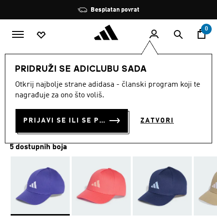
Preskoči na glavni sadržaj
Zaustavi
Besplatan povrat
rotaciju
0
DJECA
Dodaci
PRIDRUŽI SE ADICLUBU SADA
Otkrij najbolje strane adidasa - članski program koji te
DJEČJA KAPA
nagrađuje za ono što voliš.
€ 15.00
PRIJAVI SE ILI SE PRIDRUŽI SADA
ZATVORI
5 dostupnih boja