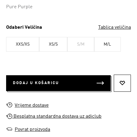
Da
Pure Purple
Odaberi Veličina
Tablica veličina
XXS/XS
XS/S
S/M
M/L
DODAJ U KOŠARICU
DODAJ
Vrijeme dostave
Besplatna standardna dostava uz adiclub
Povrat proizvoda