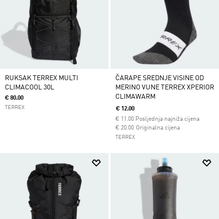
RUKSAK TERREX MULTI
ČARAPE SREDNJE VISINE OD
CLIMACOOL 30L
MERINO VUNE TERREX XPERIOR
CLIMAWARM
€ 80.00
TERREX
€ 12.00
€
11.00
Posljednja najniža cijena
Cijena umanjena od
za
€ 20.00
Originalna cijena
TERREX