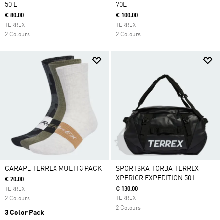
50 L
70L
€ 80.00
€ 100.00
TERREX
TERREX
2 Colours
2 Colours
ČARAPE TERREX MULTI 3 PACK
SPORTSKA TORBA TERREX
XPERIOR EXPEDITION 50 L
€ 20.00
€ 130.00
TERREX
2 Colours
TERREX
2 Colours
3 Color Pack