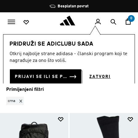
Preskoči na glavni sadržaj
Zaustavi
Besplatan povrat
rotaciju
0
MUŠKARCI
Sportovi
Planinarenje
Dodaci
PRIDRUŽI SE ADICLUBU SADA
CRNA
·
DODACI
Otkrij najbolje strane adidasa - članski program koji te
(15)
nagrađuje za ono što voliš.
Filtriraj
Velike Slike
PRIJAVI SE ILI SE PRIDRUŽI SADA
ZATVORI
Primijenjeni filtri
Ukloni filter Trenutno filtrirano prema BOJA: crna
crna