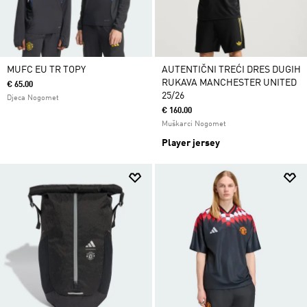
MUFC EU TR TOPY
AUTENTIČNI TREĆI DRES DUGIH
RUKAVA MANCHESTER UNITED
€ 65.00
25/26
Djeca Nogomet
€ 160.00
Muškarci Nogomet
Player jersey