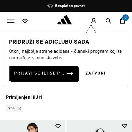
Preskoči na glavni sadržaj
Zaustavi
Besplatan povrat
rotaciju
0
Nogometni klubovi
Manchester United
PRIDRUŽI SE ADICLUBU SADA
CRNA
·
MANCHESTER
Otkrij najbolje strane adidasa - članski program koji te
nagrađuje za ono što voliš.
UNITED
(72)
PRIJAVI SE ILI SE PRIDRUŽI SADA
ZATVORI
Filtriraj
Velike Slike
Primijenjeni filtri
Ukloni filter Trenutno filtrirano prema BOJA: crna
crna