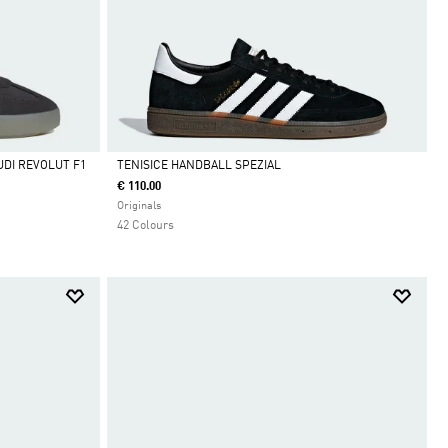
DI REVOLUT F1
TENISICE HANDBALL SPEZIAL
€ 110.00
Da
Originals
42 Colours