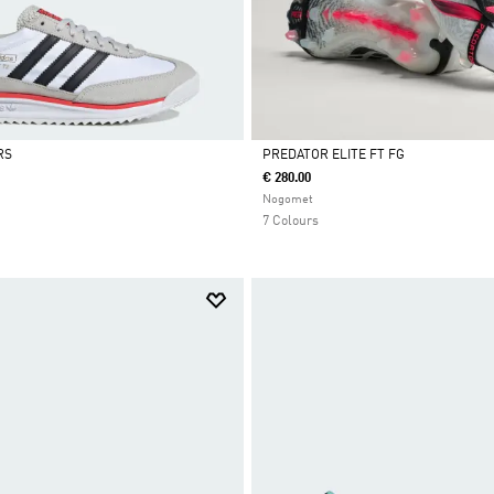
RS
PREDATOR ELITE FT FG
€ 280.00
Da
Nogomet
7 Colours