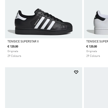
TENISICE SUPERSTAR II
TENISICE SUPER
€ 120.00
€ 120.00
Da
Da
Originals
Originals
29 Colours
29 Colours