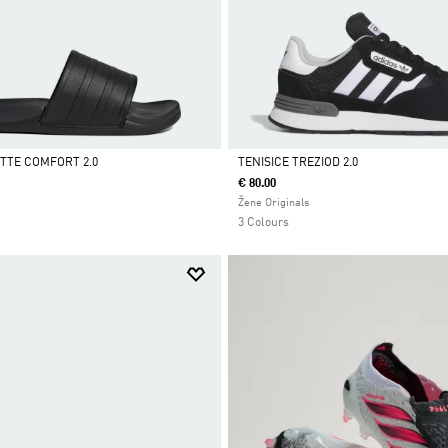
ETTE COMFORT 2.0
TENISICE TREZIOD 2.0
€ 80.00
Da
Žene Originals
3 Colours