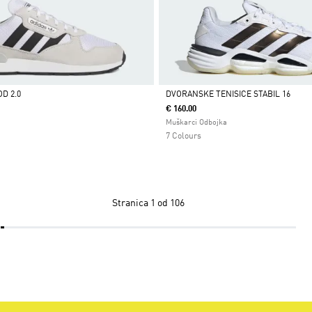
OD 2.0
DVORANSKE TENISICE STABIL 16
€ 160.00
Da
Muškarci Odbojka
7 Colours
Stranica
1 od 106