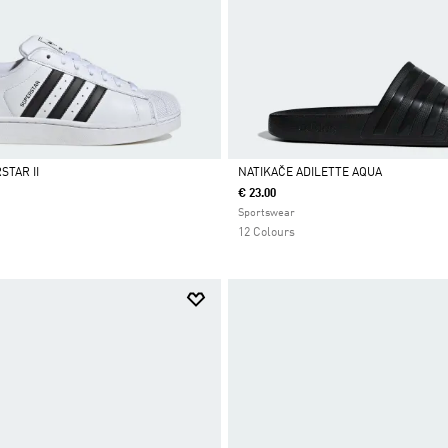
STAR II
NATIKAČE ADILETTE AQUA
€ 23.00
Da
Sportswear
12 Colours