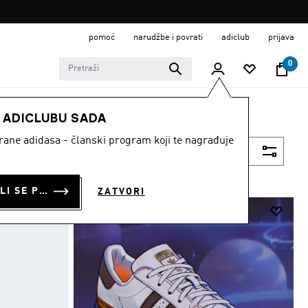
pomoć
narudžbe i povrati
adiclub
prijava
0
E ADICLUBU SADA
strane adidasa - članski program koji te nagrađuje
Filtriraj
PRIJAVI SE ILI SE PRIDRUŽI SADA
ZATVORI