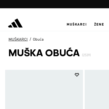
Preskoči na glavni sadržaj
MUŠKARCI
ŽENE
MUŠKARCI
Obuća
MUŠKA OBUĆA
(2539)