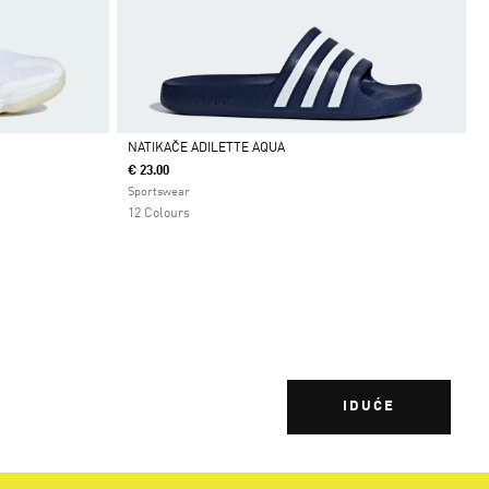
NATIKAČE ADILETTE AQUA
€ 23.00
Da
Sportswear
12 Colours
IDUĆE