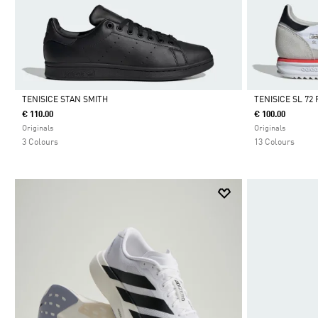
TENISICE STAN SMITH
TENISICE SL 72 
€ 110.00
€ 100.00
Da
Da
Originals
Originals
3 Colours
13 Colours