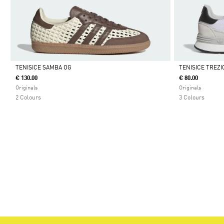
TENISICE SAMBA OG
TENISICE TREZI
€ 130.00
€ 80.00
Da
Da
Originals
Originals
2 Colours
3 Colours