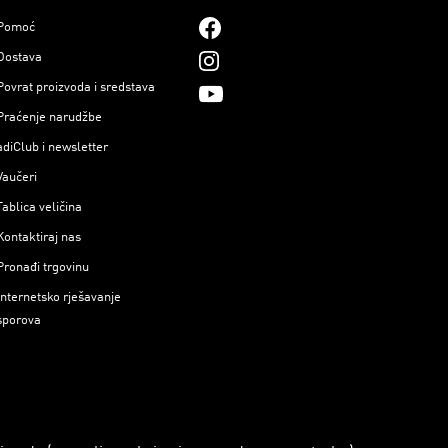
Pomoć
Dostava
Povrat proizvoda i sredstava
Praćenje narudžbe
adiClub i newsletter
Vaučeri
Tablica veličina
Kontaktiraj nas
Pronađi trgovinu
Internetsko rješavanje
sporova