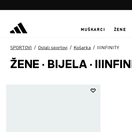
Preskoči na glavni sadržaj
MUŠKARCI
ŽENE
SPORTOVI
Ostali sportovi
Košarka
IIINFINITY
ŽENE · BIJELA
·
IIINFI