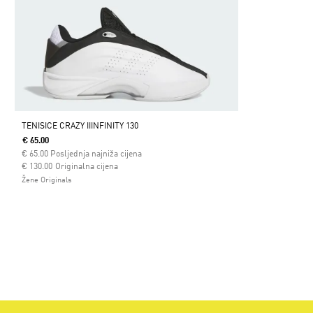
TENISICE CRAZY IIINFINITY 130
€ 65.00
€
65.00
Posljednja najniža cijena
Cijena umanjena od
za
€ 130.00
Originalna cijena
Žene Originals