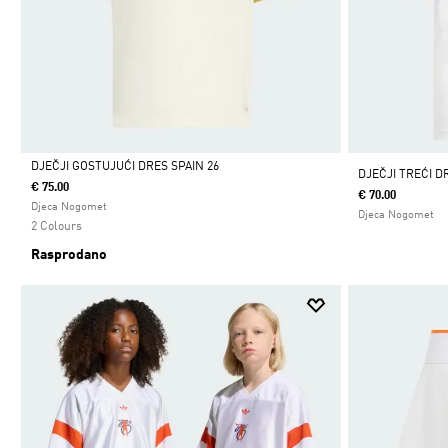
DJEČJI GOSTUJUĆI DRES SPAIN 26
DJEČJI TREĆI D
€ 75.00
€ 70.00
Da
Djeca Nogomet
Djeca Nogomet
2 Colours
Rasprodano