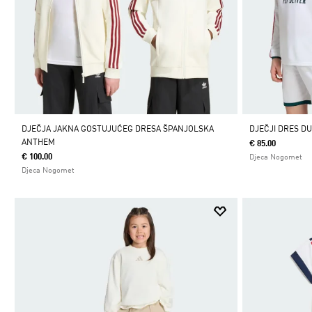
DJEČJA JAKNA GOSTUJUĆEG DRESA ŠPANJOLSKA
DJEČJI DRES DU
ANTHEM
€ 85.00
€ 100.00
Djeca Nogomet
Djeca Nogomet