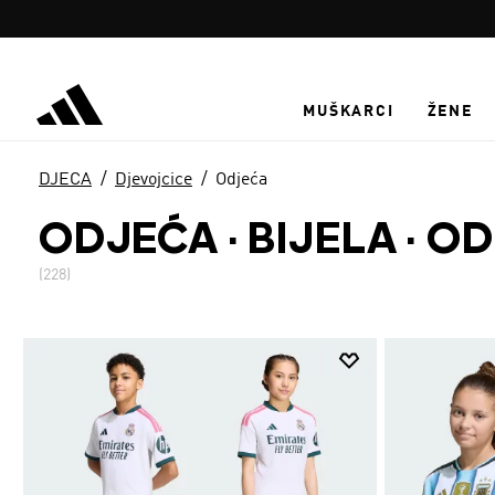
Preskoči na glavni sadržaj
MUŠKARCI
ŽENE
DJECA
Djevojcice
Odjeća
ODJEĆA · BIJELA
·
OD
(228)