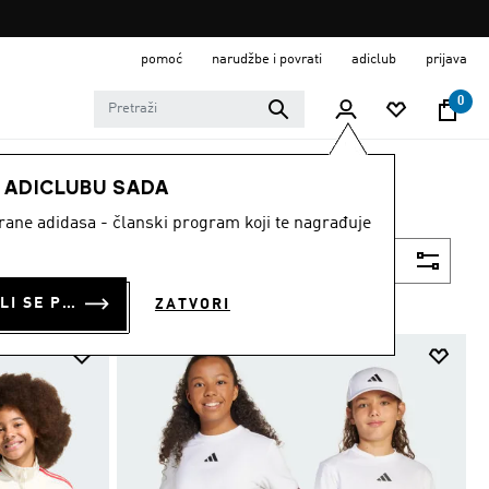
pomoć
narudžbe i povrati
adiclub
prijava
0
E ADICLUBU SADA
strane adidasa - članski program koji te nagrađuje
Filtriraj
PRIJAVI SE ILI SE PRIDRUŽI SADA
ZATVORI