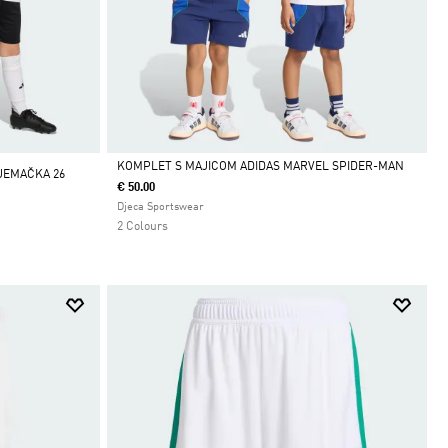
KOMPLET S MAJICOM ADIDAS MARVEL SPIDER-MAN
JEMAČKA 26
€ 50.00
Da
Djeca Sportswear
2 Colours