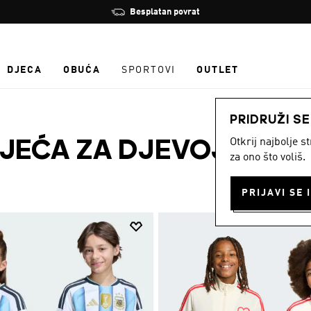
Zaustavi
Učlani se i ostvari 10 % popusta
rotaciju
DJECA
OBUĆA
SPORTOVI
OUTLET
PRIDRUŽI S
Otkrij najbolje 
JEĆA ZA DJEVOJČICE
za ono što voliš.