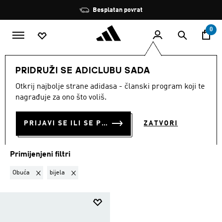
Preskoči na glavni sadržaj
Zaustavi
Besplatan povrat
rotaciju
0
SPORTOVI
Ostali sportovi
Košarka
IIINFINITY
PRIDRUŽI SE ADICLUBU SADA
OBUĆA · BIJELA
·
IIINFINITY
Otkrij najbolje strane adidasa - članski program koji te
nagrađuje za ono što voliš.
(1)
PRIJAVI SE ILI SE PRIDRUŽI SADA
ZATVORI
Filtriraj
Velike Slike
Primijenjeni filtri
Ukloni filter Trenutno filtrirano prema KATEGORIJA PROIZVODA: Ob
Ukloni filter Trenutno filtrirano prema BOJA: bijela
Obuća
bijela