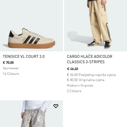
TENISICE VL COURT 3.0
CARGO HLAČE ADICOLOR
CLASSICS 3-STRIPES
€ 70.00
Sportswear
€ 46.40
14 Colours
€
36.00
Posljednja najniža cijena
Cijena umanjena od
za
€ 80.00
Originalna cijena
Muškarci Originals
2 Colours