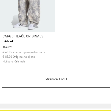
CARGO HLAČE ORIGINALS
CANVAS
€ 63.75
€
63.75
Posljednja najniža cijena
Cijena umanjena od
za
€ 85.00
Originalna cijena
Muškarci Originals
Stranica
1 od 1