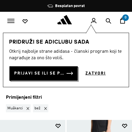
Preskoči na glavni sadržaj
Zaustavi
Besplatan povrat
rotaciju
0
LIFESTYLE
POPULARNO
PRIDRUŽI SE ADICLUBU SADA
MUŠKARCI · BEŽ
·
Otkrij najbolje strane adidasa - članski program koji te
nagrađuje za ono što voliš.
POPULARNO
(3)
PRIJAVI SE ILI SE PRIDRUŽI SADA
ZATVORI
Filtriraj
Velike Slike
Primijenjeni filtri
Ukloni filter Trenutno filtrirano prema SPOL: Muškarci
Ukloni filter Trenutno filtrirano prema BOJA: bež
Muškarci
bež