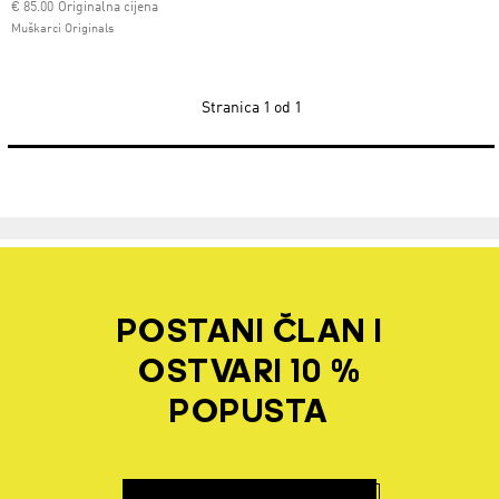
Cijena umanjena od
za
€ 85.00
Originalna cijena
Muškarci Originals
Stranica
1 od 1
POSTANI ČLAN I
OSTVARI 10 %
POPUSTA