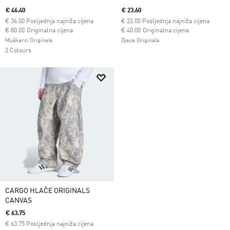
€ 46.40
€ 23.60
€
36.00
Posljednja najniža cijena
€
22.00
Posljednja najniža cijena
Cijena umanjena od
za
Cijena umanjena od
za
€ 80.00
Originalna cijena
€ 40.00
Originalna cijena
Muškarci Originals
Djeca Originals
2 Colours
CARGO HLAČE ORIGINALS
CANVAS
€ 63.75
€
63.75
Posljednja najniža cijena