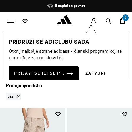
Preskoči na glavni sadržaj
Zaustavi
Besplatan povrat
rotaciju
0
LIFESTYLE
POPULARNO
PRIDRUŽI SE ADICLUBU SADA
BEŽ
·
POPULARNO
Otkrij najbolje strane adidasa - članski program koji te
(7)
nagrađuje za ono što voliš.
Filtriraj
Velike Slike
PRIJAVI SE ILI SE PRIDRUŽI SADA
ZATVORI
Primijenjeni filtri
Ukloni filter Trenutno filtrirano prema BOJA: bež
bež