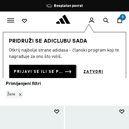
Preskoči na glavni sadržaj
Zaustavi
Besplatan povrat
rotaciju
0
MODNE MARKE
Five Ten
Hiangle
PRIDRUŽI SE ADICLUBU SADA
ŽENE
·
HIANGLE
Otkrij najbolje strane adidasa - članski program koji te
(3)
nagrađuje za ono što voliš.
Filtriraj
Velike Slike
PRIJAVI SE ILI SE PRIDRUŽI SADA
ZATVORI
Primijenjeni filtri
Ukloni filter Trenutno filtrirano prema SPOL: Žene
Žene