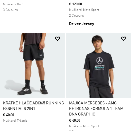
€ 120.00
Muškarci Golf
3 Colours
Muškarci Moto Sport
2 Colours
Driver Jersey
KRATKE HLAČE ADI365 RUNNING
MAJICA MERCEDES - AMG
ESSENTIALS 2IN1
PETRONAS FORMULA 1 TEAM
DNA GRAPHIC
€ 40.00
€ 40.00
Muškarci Trčanje
Muškarci Moto Sport