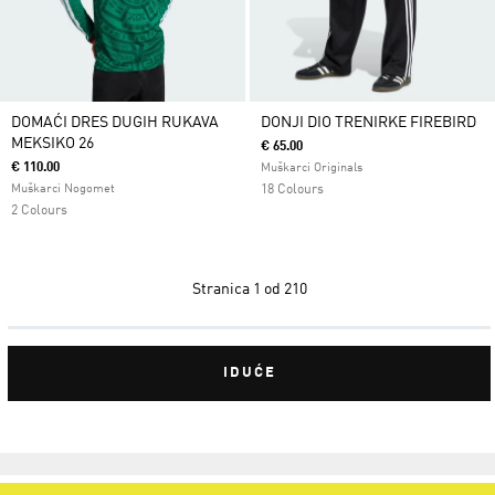
DOMAĆI DRES DUGIH RUKAVA
DONJI DIO TRENIRKE FIREBIRD
MEKSIKO 26
€ 65.00
€ 110.00
Muškarci Originals
Muškarci Nogomet
18 Colours
2 Colours
Stranica
1 od 210
IDUĆE