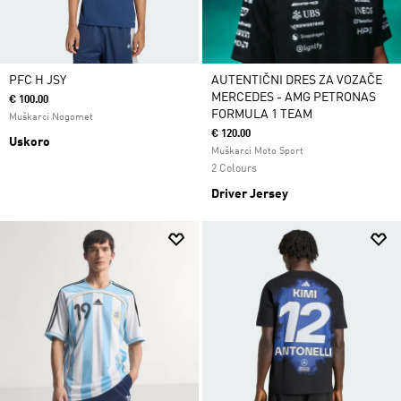
PFC H JSY
AUTENTIČNI DRES ZA VOZAČE
MERCEDES - AMG PETRONAS
€ 100.00
FORMULA 1 TEAM
Muškarci Nogomet
€ 120.00
Uskoro
Muškarci Moto Sport
2 Colours
Driver Jersey