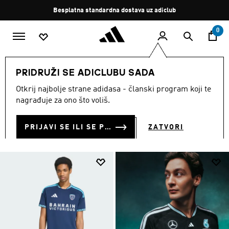
Preskoči na glavni sadržaj
Zaustavi
Besplatna standardna dostava uz adiclub
rotaciju
0
MUŠKARCI
Odjeća
PRIDRUŽI SE ADICLUBU SADA
ODJEĆA
Otkrij najbolje strane adidasa - članski program koji te
(5036)
nagrađuje za ono što voliš.
Filtriraj
Velike Slike
PRIJAVI SE ILI SE PRIDRUŽI SADA
ZATVORI