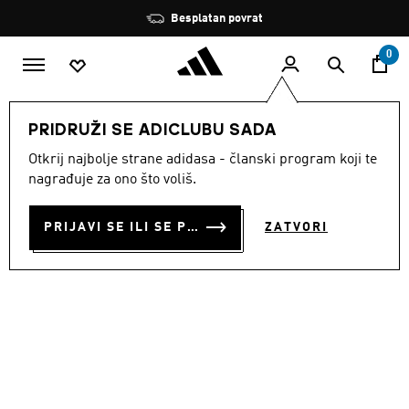
Preskoči na glavni sadržaj
Zaustavi
Besplatan povrat
rotaciju
0
MODNE MARKE
Originals
Obuća
PRIDRUŽI SE ADICLUBU SADA
Otkrij najbolje strane adidasa - članski program koji te
TENISICE TEKKIRA CUP
nagrađuje za ono što voliš.
€ 100.00
PRIJAVI SE ILI SE PRIDRUŽI SADA
ZATVORI