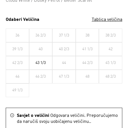
Cloud White / Dusky Petrol / Better Scarlet
Odaberi Veličina
Tablica veličina
36
36 2/3
37 1/3
38
38 2/3
39 1/3
40
40 2/3
41 1/3
42
42 2/3
43 1/3
44
44 2/3
45 1/3
46
46 2/3
47 1/3
48
48 2/3
49 1/3
Savjet o veličini
Odgovara veličini. Preporučujemo
da naručiš svoju uobičajenu veličinu..