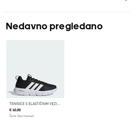
Nedavno pregledano
T
ENISICE S ELASTIČNIM VEZICAMA CLOUDFOAM FLEX
€ 60.00
Žene Sportswear