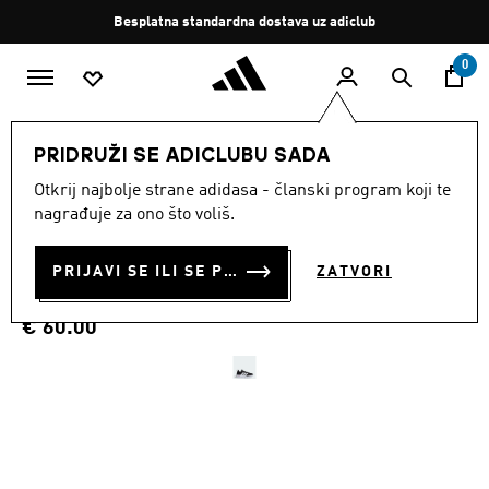
Preskoči na glavni sadržaj
Zaustavi
Besplatna standardna dostava uz adiclub
rotaciju
0
ŽENE
Obuća
PRIDRUŽI SE ADICLUBU SADA
Otkrij najbolje strane adidasa - članski program koji te
TENISICE S ELASTIČNIM
nagrađuje za ono što voliš.
VEZICAMA CLOUDFOAM
PRIJAVI SE ILI SE PRIDRUŽI SADA
ZATVORI
FLEX
€ 60.00