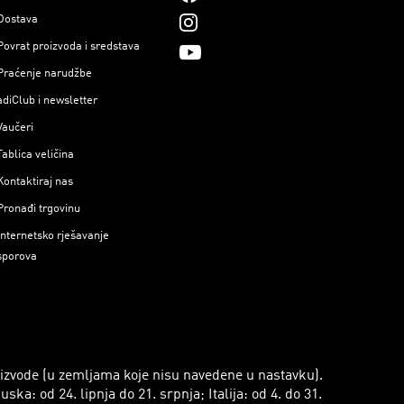
Dostava
Povrat proizvoda i sredstava
Praćenje narudžbe
adiClub i newsletter
Vaučeri
Tablica veličina
Kontaktiraj nas
Pronađi trgovinu
Internetsko rješavanje
sporova
roizvode (u zemljama koje nisu navedene u nastavku).
a: od 24. lipnja do 21. srpnja; Italija: od 4. do 31.