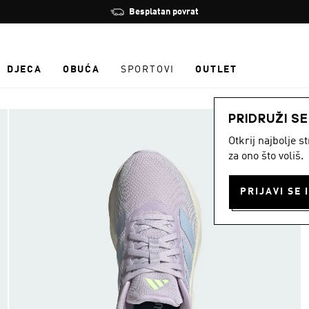
Zaustavi
Besplatan povrat
rotaciju
DJECA
OBUĆA
SPORTOVI
OUTLET
PRIDRUŽI S
Otkrij najbolje 
za ono što voliš.