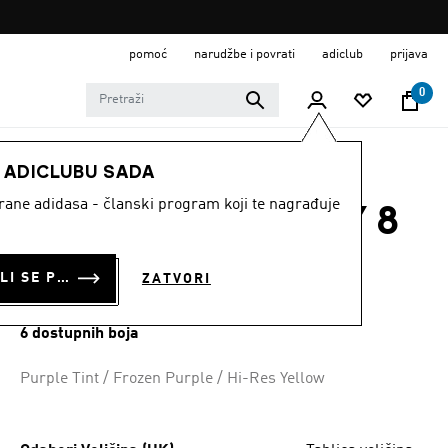
pomoć
narudžbe i povrati
adiclub
prijava
0
ŽENE
Obuća
E ADICLUBU SADA
strane adidasa - članski program koji te nagrađuje
TENISICE GALAXY 8
RUNNING
PRIJAVI SE ILI SE PRIDRUŽI SADA
ZATVORI
€ 55.00
6 dostupnih boja
Purple Tint / Frozen Purple / Hi-Res Yellow