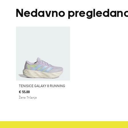
Nedavno pregledan
TENISICE GALAXY 8 RUNNING
€ 55.00
Žene Trčanje