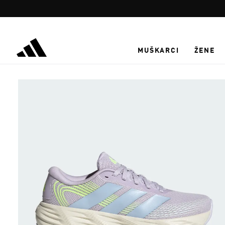
Preskoči na glavni sadržaj
MUŠKARCI
ŽENE