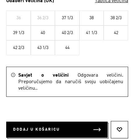
Odaberi Veličina (UK)
Tablica veličina
36
36 2/3
37 1/3
38
38 2/3
39 1/3
40
40 2/3
41 1/3
42
42 2/3
43 1/3
44
Savjet o veličini
Odgovara veličini.
Preporučujemo da naručiš svoju uobičajenu
veličinu..
DODAJ U KOŠARICU
DODAJ N