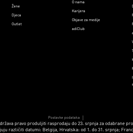
O nama
Žene
Karijera
Djeca
Objave za medije
Outlet
adiClub
Postavke podataka
 zadržava pravo produljiti rasprodaju do 23. srpnja za odabrane p
azličiti datumi: Belgija, Hrvatska: od 1. do 31. srpnja; Francusk