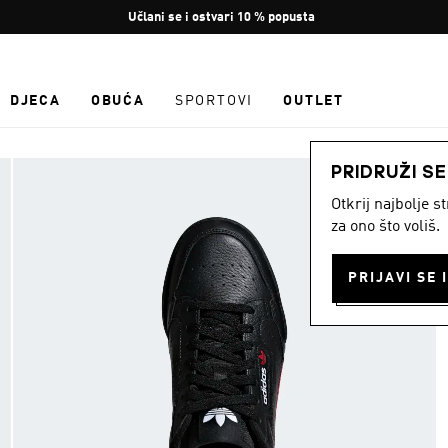
Zaustavi
Učlani se i ostvari 10 % popusta
rotaciju
DJECA
OBUĆA
SPORTOVI
OUTLET
PRIDRUŽI S
Otkrij najbolje 
za ono što voliš.