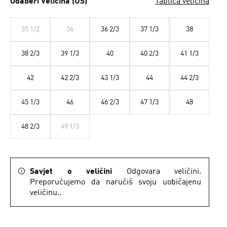
Odaberi Veličina (US)
Tablica veličina
35 1/2
36
36 2/3
37 1/3
38
38 2/3
39 1/3
40
40 2/3
41 1/3
42
42 2/3
43 1/3
44
44 2/3
45 1/3
46
46 2/3
47 1/3
48
48 2/3
49 1/3
Savjet o veličini
Odgovara veličini.
Preporučujemo da naručiš svoju uobičajenu
veličinu..