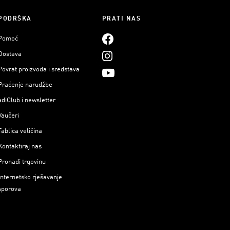
PODRŠKA
PRATI NAS
Pomoć
Dostava
Povrat proizvoda i sredstava
Praćenje narudžbe
adiClub i newsletter
Vaučeri
Tablica veličina
Kontaktiraj nas
Pronađi trgovinu
Internetsko rješavanje
sporova