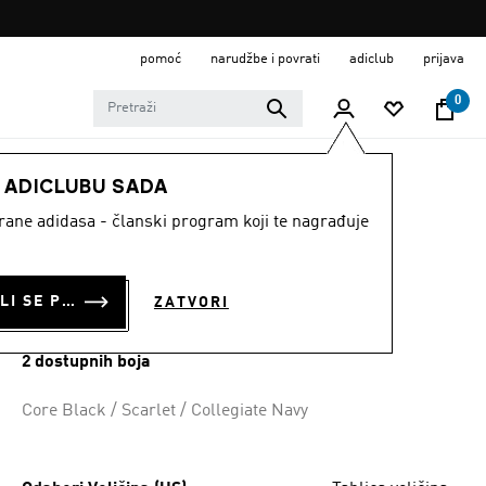
pomoć
narudžbe i povrati
adiclub
prijava
0
MUŠKARCI
Obuća
E ADICLUBU SADA
strane adidasa - članski program koji te nagrađuje
TENISICE
CONTINENTAL 80
PRIJAVI SE ILI SE PRIDRUŽI SADA
ZATVORI
€ 110.00
2 dostupnih boja
Core Black / Scarlet / Collegiate Navy