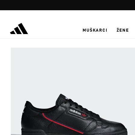
Preskoči na glavni sadržaj
MUŠKARCI
ŽENE