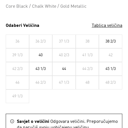
Core Black / Chalk White / Gold Metallic
Odaberi Veličina
Tablica veličina
36
36 2/3
37 1/3
38
38 2/3
39 1/3
40
40 2/3
41 1/3
42
42 2/3
43 1/3
44
44 2/3
45 1/3
46
46 2/3
47 1/3
48
48 2/3
49 1/3
Savjet o veličini
Odgovara veličini. Preporučujemo
da naručiš svoju uobičajenu veličinu..