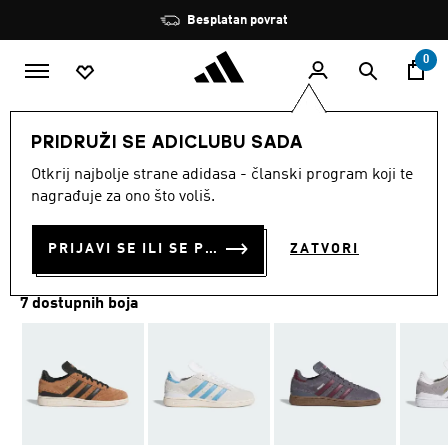
Preskoči na glavni sadržaj
Zaustavi
Besplatan povrat
rotaciju
0
MODNE MARKE
Originals
Obuća
PRIDRUŽI SE ADICLUBU SADA
Otkrij najbolje strane adidasa - članski program koji te
TENISICE BUSENITZ
nagrađuje za ono što voliš.
€ 90.00
PRIJAVI SE ILI SE PRIDRUŽI SADA
ZATVORI
7 dostupnih boja