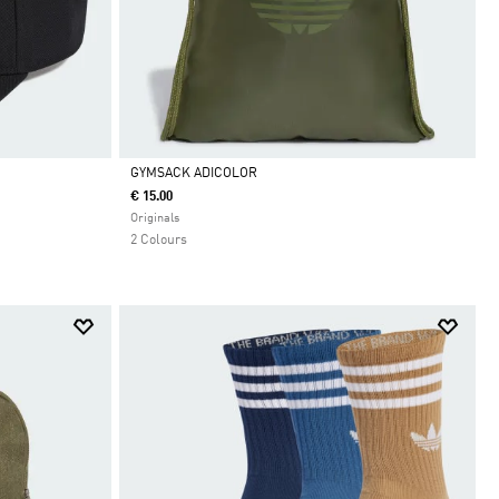
GYMSACK ADICOLOR
€ 15.00
Da
Originals
2 Colours