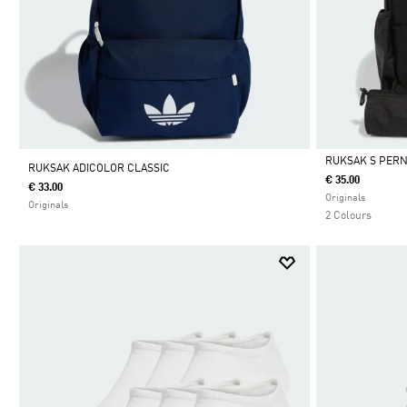
RUKSAK S PER
RUKSAK ADICOLOR CLASSIC
€ 35.00
€ 33.00
Da
Originals
Originals
2 Colours