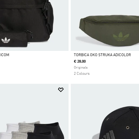
NICOM
TORBICA OKO STRUKA ADICOLOR
€ 28.00
Da
Originals
2 Colours