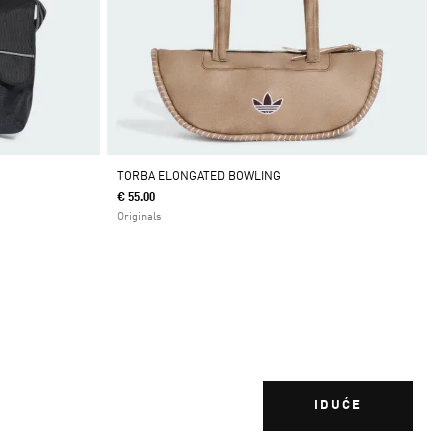
TORBA ELONGATED BOWLING
€ 55.00
Originals
IDUĆE