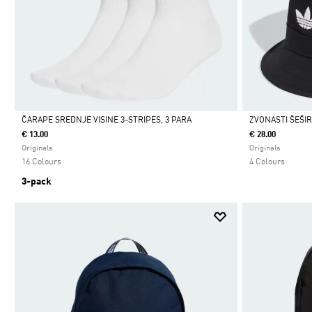
ČARAPE SREDNJE VISINE 3-STRIPES, 3 PARA
ZVONASTI ŠEŠI
€ 13.00
€ 28.00
Da
Da
Originals
Originals
16 Colours
4 Colours
3-pack