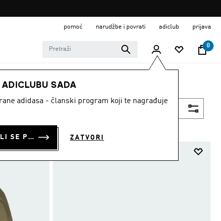
pomoć
narudžbe i povrati
adiclub
prijava
0
E ADICLUBU SADA
strane adidasa - članski program koji te nagrađuje
Filtriraj
PRIJAVI SE ILI SE PRIDRUŽI SADA
ZATVORI