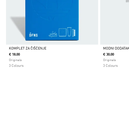
KOMPLET ZA ČIŠĆENJE
MODNI DODATA
€ 18.00
€ 30.00
Da
Da
Originals
Originals
3 Colours
3 Colours