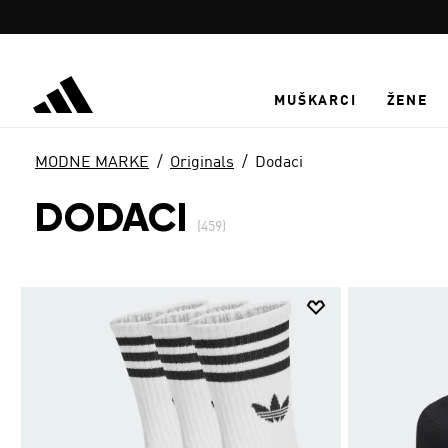
Preskoči na glavni sadržaj
MUŠKARCI
ŽENE
MODNE MARKE
Originals
Dodaci
DODACI
(459)