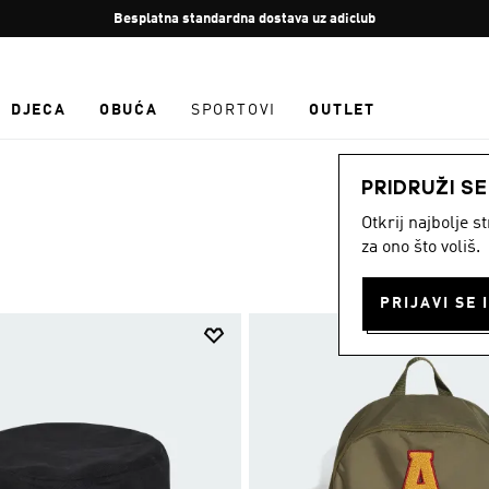
Zaustavi
Besplatan povrat
rotaciju
DJECA
OBUĆA
SPORTOVI
OUTLET
PRIDRUŽI S
Otkrij najbolje 
za ono što voliš.