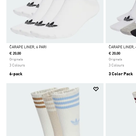
ČARAPE LINER, 6 PARI
ČARAPE LINER, 
€ 20.00
€ 20.00
Da
Da
Originals
Originals
3 Colours
3 Colours
6-pack
3 Color Pack