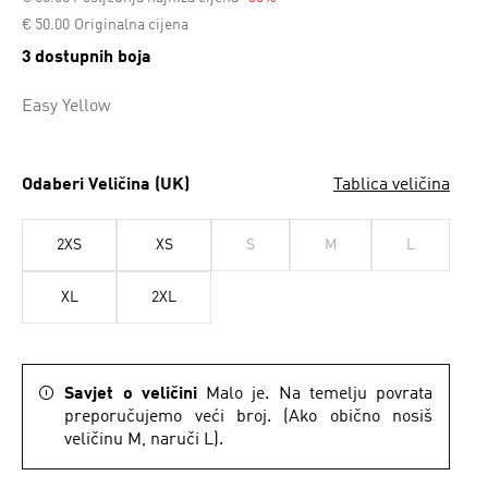
Cijena umanjena od
za
€ 50.00
Originalna cijena
3 dostupnih boja
Easy Yellow
Odaberi Veličina (UK)
Tablica veličina
2XS
XS
S
M
L
XL
2XL
Savjet o veličini
Malo je. Na temelju povrata
preporučujemo veći broj. (Ako obično nosiš
veličinu M, naruči L).