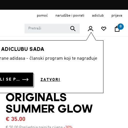
pomoć
narudžbe i povrati
adiclub
prijava
0
ŽENE
Odjeća
E ADICLUBU SADA
strane adidasa - članski program koji te nagrađuje
PRUGASTA
SKRAĆENA POLO-
PRIJAVI SE ILI SE PRIDRUŽI SADA
ZATVORI
MAJICA ADIDAS
ORIGINALS
SUMMER GLOW
€ 35.00
€
50.00
Posljednja najniža cijena
-30%