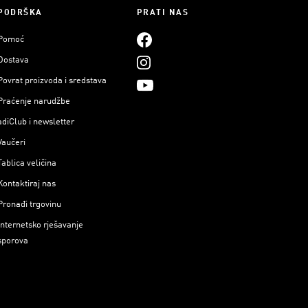
PODRŠKA
PRATI NAS
Pomoć
Dostava
Povrat proizvoda i sredstava
Praćenje narudžbe
adiClub i newsletter
Vaučeri
Tablica veličina
Kontaktiraj nas
Pronađi trgovinu
Internetsko rješavanje
sporova