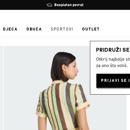
Zaustavi
Besplatan povrat
rotaciju
DJECA
OBUĆA
SPORTOVI
OUTLET
PRIDRUŽI S
Otkrij najbolje 
za ono što voliš.