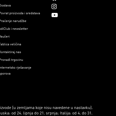
Dostava
Povrat proizvoda i sredstava
Praćenje narudžbe
adiClub i newsletter
Vaučeri
Tablica veličina
Kontaktiraj nas
Pronađi trgovinu
Internetsko rješavanje
sporova
roizvode (u zemljama koje nisu navedene u nastavku).
a: od 24. lipnja do 21. srpnja; Italija: od 4. do 31.