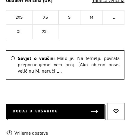
Odaberi Veličina (UK)
Tablica veličina
2XS
XS
S
M
L
XL
2XL
Savjet o veličini
Malo je. Na temelju povrata
preporučujemo veći broj. (Ako obično nosiš
veličinu M, naruči L).
DODAJ U KOŠARICU
DODAJ N
Vrijeme dostave