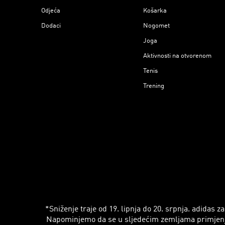
Odjeća
Košarka
Dodaci
Nogomet
Joga
Aktivnosti na otvorenom
Tenis
Trening
*Sniženje traje od 19. lipnja do 20. srpnja. adidas
Napominjemo da se u sljedećim zemljama primjenjuju r