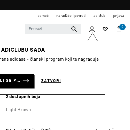
pomoć
narudžbe i povrati
adiclub
prijava
0
ŽENE
Odjeća
E ADICLUBU SADA
strane adidasa - članski program koji te nagrađuje
POLO MAJICA OD
TVIDA
PRIJAVI SE ILI SE PRIDRUŽI SADA
ZATVORI
€ 55.00
2 dostupnih boja
Light Brown