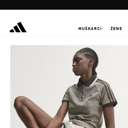
Preskoči na glavni sadržaj
MUŠKARCI
ŽENE