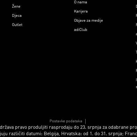
O nama
Žene
Karijera
Djeca
Objave za medije
Outlet
adiClub
Postavke podataka
 zadržava pravo produljiti rasprodaju do 23. srpnja za odabrane p
azličiti datumi: Belgija, Hrvatska: od 1. do 31. srpnja; Francusk