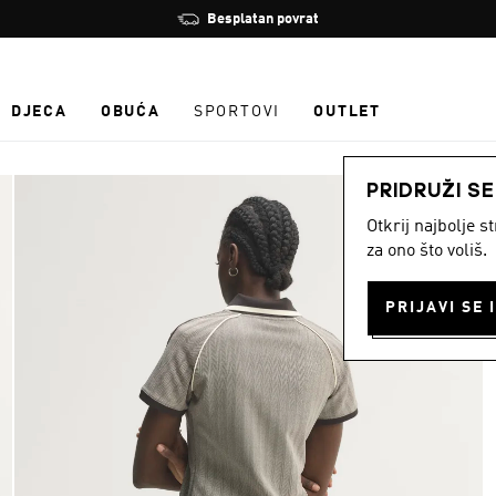
Zaustavi
Besplatan povrat
rotaciju
DJECA
OBUĆA
SPORTOVI
OUTLET
PRIDRUŽI S
Otkrij najbolje 
za ono što voliš.