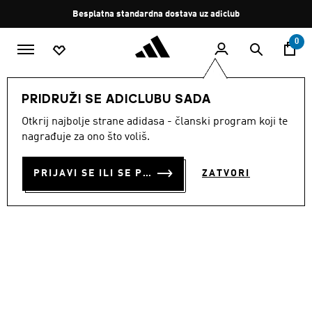
Preskoči na glavni sadržaj
Zaustavi
Besplatna standardna dostava uz adiclub
rotaciju
0
ŽENE
Odjeća
PRIDRUŽI SE ADICLUBU SADA
Otkrij najbolje strane adidasa - članski program koji te
POLO 3-STRIPES
nagrađuje za ono što voliš.
€ 40.00
PRIJAVI SE ILI SE PRIDRUŽI SADA
ZATVORI