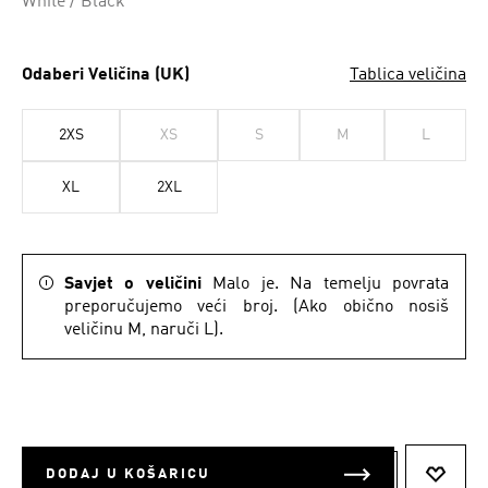
White / Black
Odaberi Veličina (UK)
Tablica veličina
2XS
XS
S
M
L
XL
2XL
Savjet o veličini
Malo je. Na temelju povrata
preporučujemo veći broj. (Ako obično nosiš
veličinu M, naruči L).
DODAJ U KOŠARICU