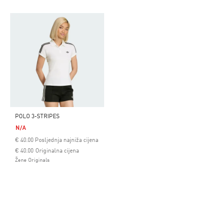
POLO 3-STRIPES
N/A
€
40.00
Posljednja najniža cijena
Cijena umanjena od
za
€ 40.00
Originalna cijena
Žene Originals